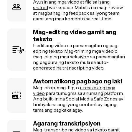
Ayusin ang mga video at file sa isang
shared
workspace. Mabilis na mag-review
at magbahagi ng feedback sa iyong team
gamit ang mga komento sa real-time.
Mag-edit ng video gamit ang
teksto
I-edit ang video sa pamamagitan ng pag-
edit ng teksto.
Mag-trim ng mga video
o
mag-clip ng mga seksiyon sa pamamagitan
ng pagbura ng teksto mula sa auto-
generated na transcript ng video.
Awtomatikong pagbago ng laki
Mag-crop, mag-flip, o
i-resize ang mga
video
para tumugma sa anumang platform.
Ang built-in na Social Media Safe Zones ay
tinitiyak na ang iyong content ay laging
tama ang pagkakalagay.
Agarang transkripsiyon
Mag-transcribe ng video sa teksto gamit