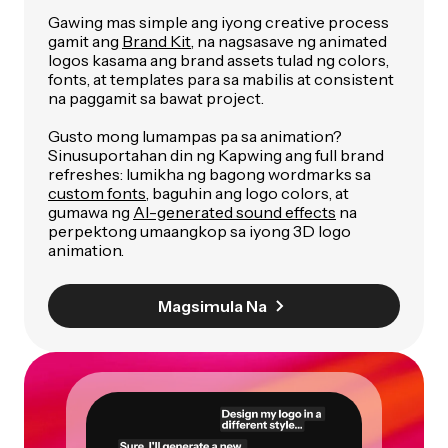
Gawing mas simple ang iyong creative process
gamit ang
Brand Kit
, na nagsasave ng animated
logos kasama ang brand assets tulad ng colors,
fonts, at templates para sa mabilis at consistent
na paggamit sa bawat project.
Gusto mong lumampas pa sa animation?
Sinusuportahan din ng Kapwing ang full brand
refreshes: lumikha ng bagong wordmarks sa
custom fonts
, baguhin ang logo colors, at
gumawa ng
AI-generated sound effects
na
perpektong umaangkop sa iyong 3D logo
animation.
Magsimula Na