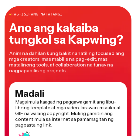
●
PAG-ISIPANG NATATANGI
Ano ang kakaiba
tungkol sa Kapwing?
Anim na dahilan kung bakit nanatiling focused ang
mga creators: mas mabilis na pag-edit, mas
matalinong tools, at collaboration na tunay na
nagpapabilis ng projects.
Madali
Magsimula kaagad ng paggawa gamit ang libu-
libong template at mga video, larawan, musika, at
GIF na walang copyright. Muling gamitin ang
content mula sa internet sa pamamagitan ng
pagpasta ng link.