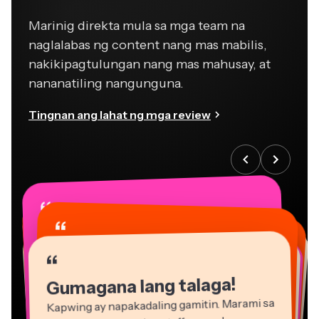
Marinig direkta mula sa mga team na
naglalabas ng content nang mas mabilis,
nakikipagtulungan nang mas mahusay, at
nananatiling nangunguna.
Tingnan ang lahat ng mga review
“
“
“
“
“
“
“
“
“
“
“
Gumagana lang talaga!
Kapwing ay napakadaling gamitin. Marami sa