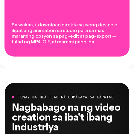
Sa wakas,
i-download direkta sa iyong device
o
ilipat ang animation sa studio para sa mas
maraming opsyon sa pag-edit at pag-export —
tulad ng MP4, GIF, at marami pang iba.
TUNAY NA MGA TEAM NA GUMAGAWA SA KAPWING
Nagbabago na ng video
creation sa iba't ibang
industriya