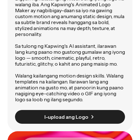
walang iba. Ang Kapwing's Animated Logo
Maker ay nagbibigay-daan sa iyo na gawing
custom motion ang anumang static design, mula
sa subtle brand reveals hanggang sa bold,
stylized animations na may depth, texture, at
personality.
Sa tulong ng Kapwing's AI assistant, ilarawan
lang kung paano mo gustong gumalaw ang iyong
logo — smooth, cinematic, playful, retro,
futuristic, glitchy, o kahit ano pang maisip mo.
Walang kailangang motion design skills. Walang
templates na kailangan. Ilarawan lang ang
animation na gusto mo, at panoorin kung paano
nagiging eye-catching video o GIF ang iyong
logo sa loob ng ilang segundo.
I-upload ang Logo