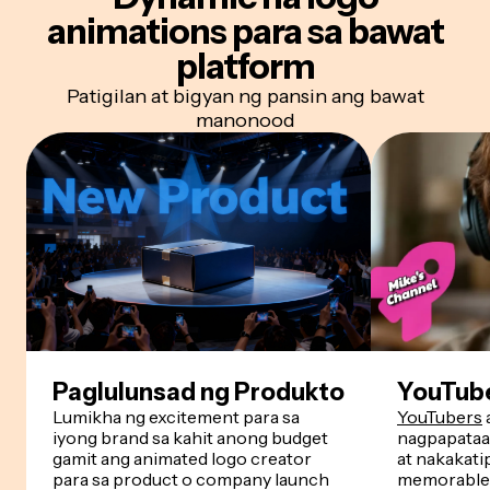
animations
para sa bawat
platform
Patigilan at bigyan ng pansin ang bawat
manonood
Paglulunsad ng Produkto
YouTub
Lumikha ng excitement para sa
YouTubers
iyong brand sa kahit anong budget
nagpapataa
gamit ang animated logo creator
at nakakati
para sa product o company launch
memorable i