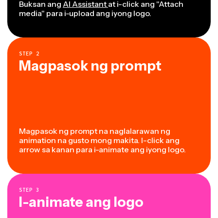
Buksan ang
AI Assistant
at i-click ang "Attach
media" para i-upload ang iyong logo.
STEP
2
Magpasok ng prompt
Magpasok ng prompt na naglalarawan ng
animation na gusto mong makita. I-click ang
arrow sa kanan para i-animate ang iyong logo.
STEP
3
I-animate ang logo