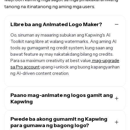
tanong na itinatanong ng aming mga users.
Libre ba ang Animated Logo Maker?
Oo, sinuman ay maaaring subukan ang Kapwing's AI
Toolkit nang libre at walang watermarks. Ang aming AI
tools ay gumagamit ng credit system, kung saan ang
bawat feature ay may nakatakdang bilang ng credits.
Para sa maximum creativity at best value,
mag-upgrade
sa Pro account
upang i-unlock ang buong kapangyarihan
ng AI-driven content creation.
Paano mag-animate ng logos gamit ang
Kapwing
Para i-animate ang iyong logo gamit ang Kapwing's
animated logo creator, lang
Pwede ba akong gumamit ng Kapwing
magbukas ng bagong chat
sa Kapwing
para gumawa ng bagong logo?
. I-click ang "Attach media" para i-upload ang