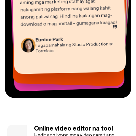
aming mga marketing staff ay agad
nakagamit ng platform nang walang kahit
anong paliwanag. Hindi na kailangan mag-
download o mag-install - gumagana kaagad!
”
Martin James
Eunice Park
Editor ng Video
Tagapamahala ng Studio Production sa
Formlabs
Dina Segovia
Gracie Peng
Panos Papagapiou
Natasha Ball
Virtual Manggagawa sa Freelance
Mitch Rawlings
Direktor ng Nilalaman
Kasamang Tagapamahala sa EPATHLON
Konsultant
Kerry-lee Farla
Heidi Rae
Vannesia Darby
Malaya-manggagawa sa mga Serbisyong Impormasyon
Youtuber
Edukasyon
Grant Taleck
CEO sa MOXIE Nashville
Co-Founder sa
AuthentIQMarketing.com
Online video editor na tool
I-edit ang iyong mga video gamit ang