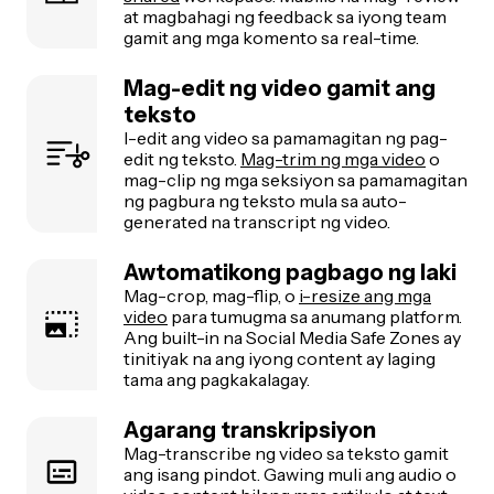
at magbahagi ng feedback sa iyong team
gamit ang mga komento sa real-time.
Mag-edit ng video gamit ang
teksto
I-edit ang video sa pamamagitan ng pag-
edit ng teksto.
Mag-trim ng mga video
o
mag-clip ng mga seksiyon sa pamamagitan
ng pagbura ng teksto mula sa auto-
generated na transcript ng video.
Awtomatikong pagbago ng laki
Mag-crop, mag-flip, o
i-resize ang mga
video
para tumugma sa anumang platform.
Ang built-in na Social Media Safe Zones ay
tinitiyak na ang iyong content ay laging
tama ang pagkakalagay.
Agarang transkripsiyon
Mag-transcribe ng video sa teksto gamit
ang isang pindot. Gawing muli ang audio o