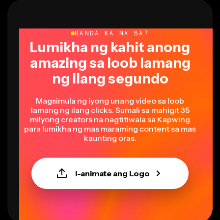
HANDA KA NA BA?
Lumikha ng kahit anong
amazing sa loob lamang
ng ilang segundo
Magsimula ng iyong unang video sa loob
lamang ng ilang clicks. Sumali sa mahigit 35
milyong creators na nagtitiwala sa Kapwing
para lumikha ng mas maraming content sa mas
kaunting oras.
I-animate ang Logo