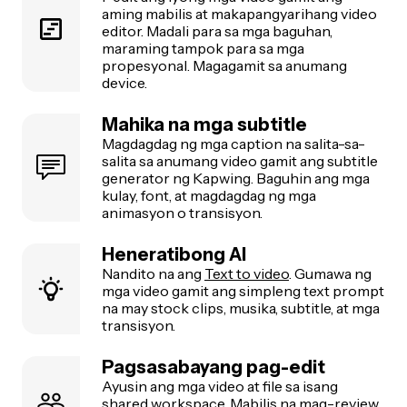
aming mabilis at makapangyarihang video
editor. Madali para sa mga baguhan,
maraming tampok para sa mga
propesyonal. Magagamit sa anumang
device.
Mahika na mga subtitle
Magdagdag ng mga caption na salita-sa-
salita sa anumang video gamit ang subtitle
generator ng Kapwing. Baguhin ang mga
kulay, font, at magdagdag ng mga
animasyon o transisyon.
Heneratibong AI
Nandito na ang
Text to video
. Gumawa ng
mga video gamit ang simpleng text prompt
na may stock clips, musika, subtitle, at mga
transisyon.
Pagsasabayang pag-edit
Ayusin ang mga video at file sa isang
shared
workspace. Mabilis na mag-review