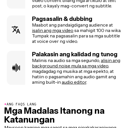
video content bilang mga artikulo at text
post, o kaya'y mag-convert ng subtitle.
Pagsasalin & dubbing
Maabot ang pandaigdigang audience at
isalin ang mga video
sa mahigit 100 na wika.
Tumpak na pagsasalin para sa mga subtitle
at voice over ng video.
Palakasin ang kalidad ng tunog
Malinis na audio sa mga segundo,
alisin ang
background noise mula sa mga video
,
magdagdag ng musika at mga epekto, at
hatiin o pagsamahin ang audio gamit ang
aming built-in
audio editor
.
●
ANG FAQS LANG
Mga Madalas Itanong na
Katanungan
Mayroon kaming mga sagot sa mga pinakakaraniwang