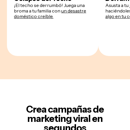
¡El techo se derrumbó! Juega una
Asusta a tu 
broma a tu familia con
un desastre
haciéndole
doméstico creíble.
algo en tu
Crea campañas de
marketing viral en
segundos