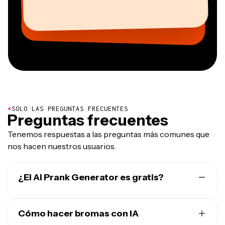
Heidi Rae
Mitch Rawlings
Trabajador freelance virtual
Cofundador de
Socio directivo de EPATHLON
Youtuber
Educación
Freelance de servicios de información
Vannesia Darby
AuthentIQMarketing.com
CEO de MOXIE Nashville
●
SOLO LAS PREGUNTAS FRECUENTES
Preguntas frecuentes
Tenemos respuestas a las preguntas más comunes que
nos hacen nuestros usuarios.
¿El AI Prank Generator es gratis?
Cómo hacer bromas con IA