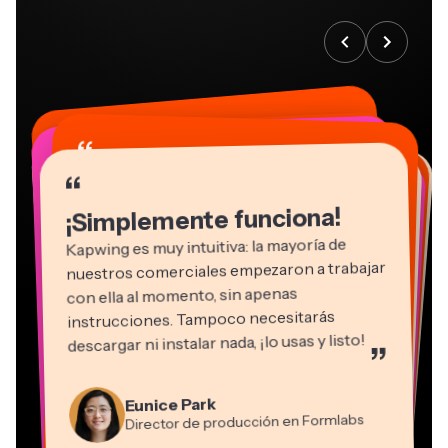
“
“
“
“
“
“
“
“
“
“
“
¡Simplemente funciona!
Kapwing es muy intuitiva: la mayoría de
nuestros comerciales empezaron a trabajar
con ella al momento, sin apenas
instrucciones. Tampoco necesitarás
descargar ni instalar nada, ¡lo usas y listo!
”
Eunice Park
Natasha Ball
Martin James
Director de producción en Formlabs
Gracie Peng
Asesor
Editor de vídeo
Dina Segovia
Grant Taleck
Panos Papagapiou
Directora de contenido
Kerry-lee Farla