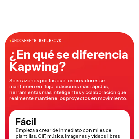
●
ÚNICAMENTE REFLEXIVO
¿En qué se diferencia
Kapwing?
Seis razones por las que los creadores se
mantienen en flujo: ediciones más rápidas,
herramientas más inteligentes y colaboración que
realmente mantiene los proyectos en movimiento.
Fácil
Empieza a crear de inmediato con miles de
plantillas, GIF, música, imágenes y vídeos libres