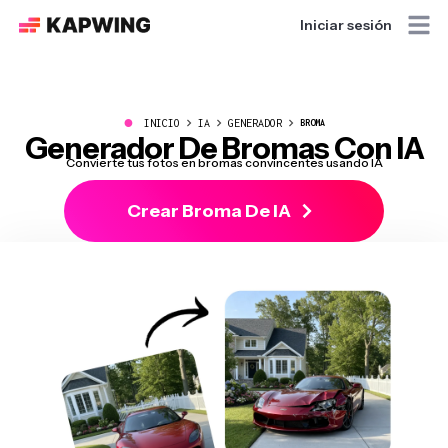
Iniciar sesión
●
INICIO
IA
GENERADOR
BROMA
Generador De Bromas Con IA
Convierte tus fotos en bromas convincentes usando IA
Crear Broma De IA