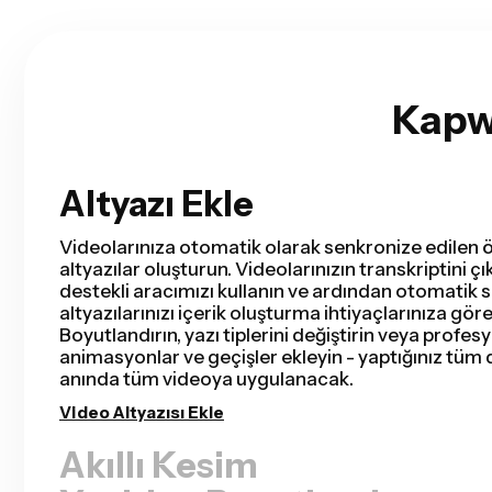
Kapwi
Altyazı Ekle
Akıllı Kesim
Smart Cut, videondaki sessizlikleri saniyeler içind
çıkararak video düzenleme sürecini otomatikleşt
videoları, kayıtlı sunumlar, eğitim videoları, vlogla
için düzenleme süresinden saatler kazanacak ve t
zamankinden daha hızlı tamamlayacaksın. Düzen
kolay olmamıştı.
Sessizlikleri Kaldır
Yeniden Boyutlandırıcı