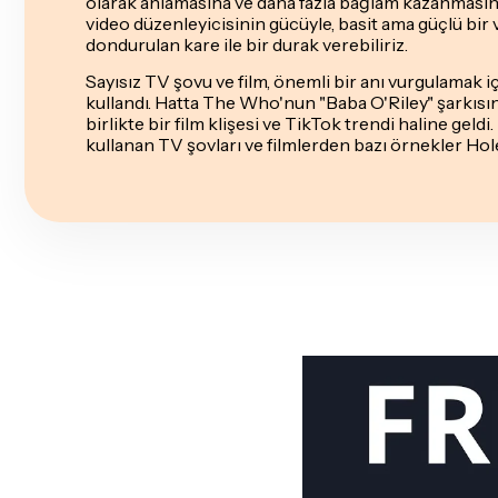
olarak anlamasına ve daha fazla bağlam kazanmasın
video düzenleyicisinin gücüyle, basit ama güçlü bir 
dondurulan kare ile bir durak verebiliriz.
Sayısız TV şovu ve film, önemli bir anı vurgulamak 
kullandı. Hatta The Who'nun "Baba O'Riley" şarkısı
birlikte bir film klişesi ve TikTok trendi haline geld
kullanan TV şovları ve filmlerden bazı örnekler Hol