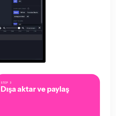
STEP
3
Dışa aktar ve paylaş