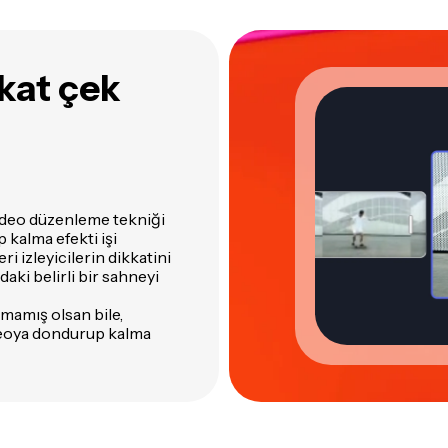
kat çek
video düzenleme tekniği
 kalma efekti işi
ri izleyicilerin dikkatini
ki belirli bir sahneyi
mamış olsan bile,
deoya dondurup kalma