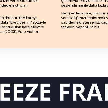
a izin verin. Günümüz
çekimiyle, izleyicilerinizin
video efekti olan
seslendirme ile daha fazla
Her şeyden önce, dondurulan
için dondurulan kareyi
yaratıcılığınızı keşfetmek
ndaki "Evet, benim" sözüyle
sabitlemek isterseniz, Kap
i. Dondurulan kare efektini
fazlasını yapabilirsiniz.
es (2003), Pulp Fiction