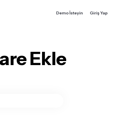
Demo İsteyin
Giriş Yap
are Ekle