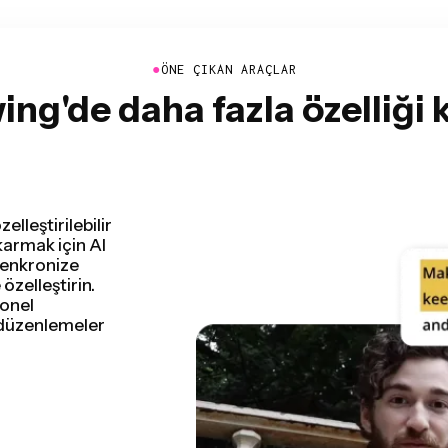
●
ÖNE ÇIKAN ARAÇLAR
ng'de daha fazla özelliği 
e tespit edip
irir. Konuşma
r ve daha fazlası
aslak kesimini her
leme hiç bu kadar