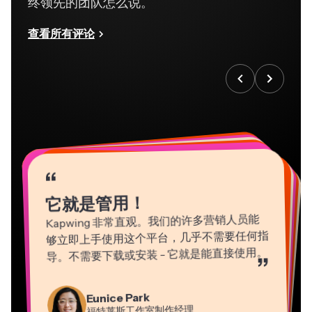
查看所有评论
“
“
“
“
“
“
“
“
“
“
“
它就是管用！
Kapwing 非常直观。我们的许多营销人员能
够立即上手使用这个平台，几乎不需要任何指
导。不需要下载或安装 - 它就是能直接使用。
”
Martin James
Gracie Peng
Panos Papagapiou
Natasha Ball
Eunice Park
视频编辑器
内容总监
埃帕斯隆合伙人
Heidi Rae
福特莱斯工作室制作经理
顾问
Dina Segovia
Kerry-lee Farla
教育