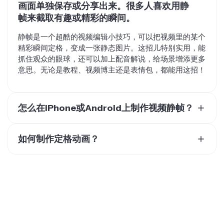
帧来截取有趣或精彩的瞬间。
静帧是一个超酷的视频编辑小技巧，可以把视频里的某个
精彩瞬间定格，变成一张静态图片。这招儿特别实用，能
抓住观众的眼球，还可以加上配音解说，给场景增添更多
意思。无论是教程、视频博主还是表情包，都能用这招！
怎么在iPhone或Android上制作视频静帧？
大多数iPhone和Android上的视频编辑器都有静帧功能，
比如Kapwing。只需在手机浏览器中打开Kapwing，就可
如何制作定格动画？
以编辑视频并添加静帧效果，还能进行叠加、动画、转场
通过从视频中选取一帧并冻结它，你就能制作定格视频
等其他视频编辑。Kapwing是免费的，而且不需要登录或
了。你可以把那一帧分割并复制，把它变成静态图像。在
在设备上安装任何软件。
线视频编辑器Kapwing有个超方便的功能，只需点下按钮
就能自动帮你生成定格帧。添加定格帧后，你就可以随心
所欲地调整静态图像的持续时间啦。