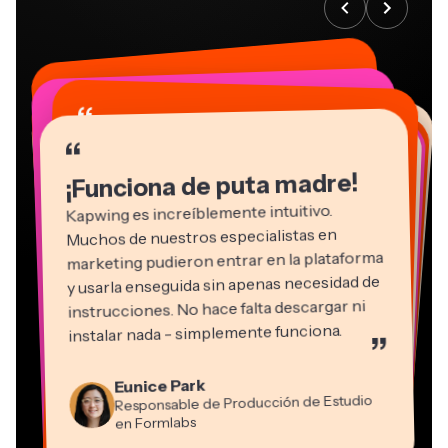
“
“
“
“
“
“
“
“
“
“
“
¡Funciona de puta madre!
Kapwing es increíblemente intuitivo.
Muchos de nuestros especialistas en
marketing pudieron entrar en la plataforma
y usarla enseguida sin apenas necesidad de
instrucciones. No hace falta descargar ni
instalar nada - simplemente funciona.
”
Martin James
Editor de vídeo
Natasha Ball
Eunice Park
Panos Papagapiou
Consultor
Responsable de Producción de Estudio
Socio Director en EPATHLON
Gracie Peng
Kerry-lee Farla
Heidi Rae
Dina Segovia
Grant Taleck
en Formlabs
Director de Contenidos
Mitch Rawlings
Trabajador freelance virtual
Youtuber
Educación
Vannesia Darby
Cofundador en