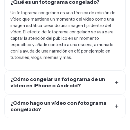
¿Qué es un fotograma congelado?
Un fotograma congelado es una técnica de edición de
vídeo que mantiene un momento del vídeo como una
imagen estática, creando una imagen fija dentro del
vídeo. El efecto de fotograma congelado se usa para
captar la atención del público en un momento
específico y añadir contexto a una escena, a menudo
con la ayuda de una narración en off, por ejemplo en
tutoriales, vlogs, memes y más.
¿Cómo congelar un fotograma de un
vídeo en iPhone o Android?
La mayoría de los editores de vídeo en iPhone y
Android tienen la función de fotograma congelado,
¿Cómo hago un vídeo con fotograma
como Kapwing. Simplemente abre Kapwing en tu
congelado?
navegador móvil para editar vídeos y añadir el efecto
Crea un vídeo de fotograma congelado capturando un
de fotograma congelado, además de otros ajustes
fotograma de un vídeo y congelándolo. Puedes
como superposiciones, animación, transiciones y más.