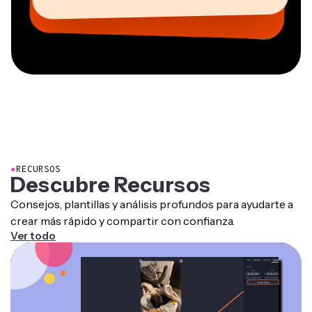
Freelance de Servicios de Información
CEO en MOXIE Nashville
AuthentIQMarketing.com
●
RECURSOS
Descubre Recursos
Consejos, plantillas y análisis profundos para ayudarte a
crear más rápido y compartir con confianza.
Ver todo