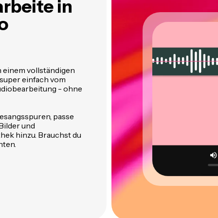
rbeite in
o
 einem vollständigen
 super einfach vom
udiobearbeitung - ohne
 Gesangsspuren, passe
Bilder und
hek hinzu. Brauchst du
nten.