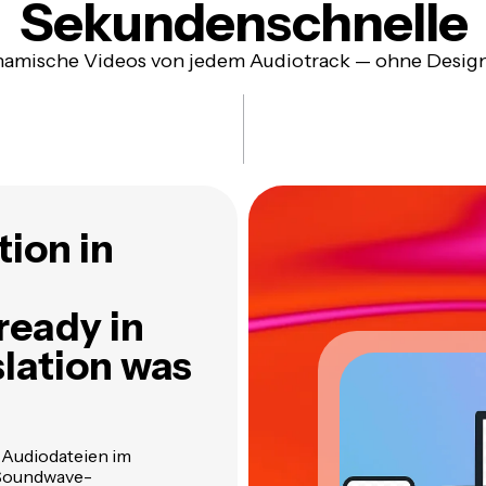
Sekundenschnelle
ynamische Videos von jedem Audiotrack — ohne Desig
tion in
lready in
lation was
 Audiodateien im
 Soundwave-