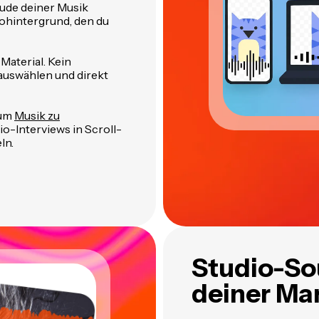
tude deiner Musik
eohintergrund, den du
Material. Kein
 auswählen und direkt
 um
Musik zu
io-Interviews in Scroll-
ln.
Studio-So
deiner Ma