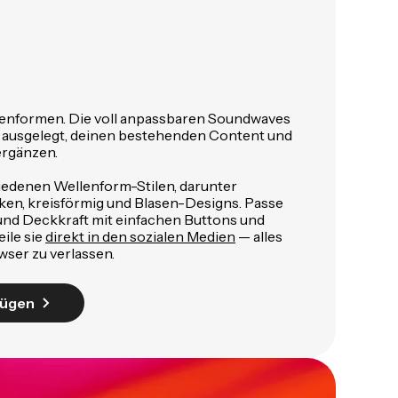
llenformen. Die voll anpassbaren Soundwaves
f ausgelegt, deinen bestehenden Content und
ergänzen.
iedenen Wellenform-Stilen, darunter
lken, kreisförmig und Blasen-Designs. Passe
nd Deckkraft mit einfachen Buttons und
ile sie
direkt in den sozialen Medien
— alles
wser zu verlassen.
fügen