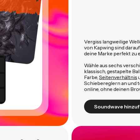
Vergiss langweilige We
von Kapwing sind darau
deine Marke perfekt zu 
Wähle aus sechs versch
klassisch, gestapelte Ba
Farbe,
Seitenverhältnis
u
Schiebereglern an und te
online, ohne deinen Bro
Soundwave hinzu