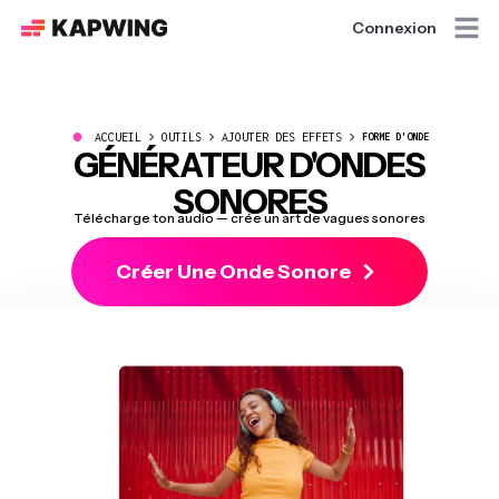
Connexion
●
ACCUEIL
OUTILS
AJOUTER DES EFFETS
FORME D'ONDE
GÉNÉRATEUR D'ONDES
SONORES
Télécharge ton audio — crée un art de vagues sonores
Créer Une Onde Sonore