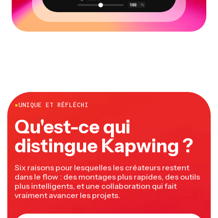
●
UNIQUE ET RÉFLÉCHI
Qu'est-ce qui
distingue Kapwing ?
Six raisons pour lesquelles les créateurs restent
dans le flow : des montages plus rapides, des outils
plus intelligents, et une collaboration qui fait
vraiment avancer les projets.