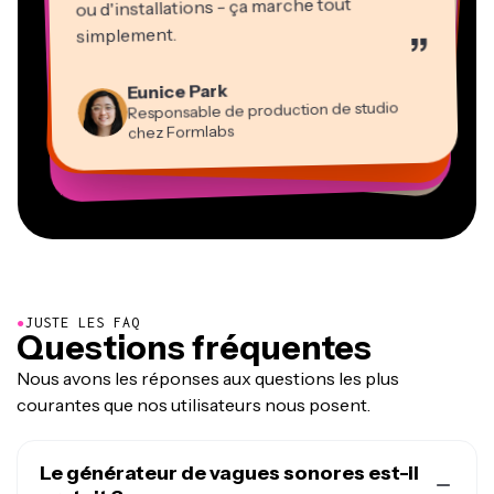
ou d'installations - ça marche tout
Martin James
Éditeur vidéo
simplement.
”
Panos Papagapiou
Natasha Ball
Heidi Rae
Dina Segovia
Associé gérant chez EPATHLON
Gracie Peng
Kerry-lee Farla
Eunice Park
Travailleur freelance virtuel
Consultant
Éducation
Directeur de contenu
Mitch Rawlings
Youtubeur
Vannesia Darby
Responsable de production de studio
Grant Taleck
PDG chez MOXIE Nashville
chez Formlabs
Co-Fondateur chez
Prestataire de services indépendant en information
AuthentIQMarketing.com
●
JUSTE LES FAQ
Questions fréquentes
Nous avons les réponses aux questions les plus
courantes que nos utilisateurs nous posent.
Le générateur de vagues sonores est-il