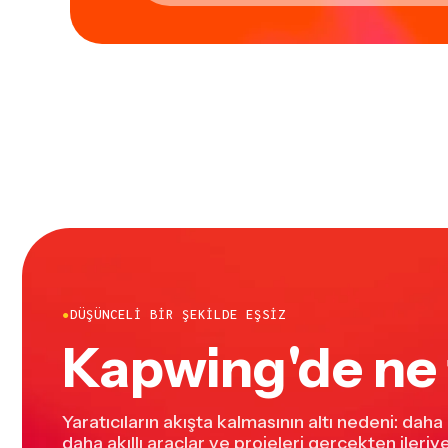
●
DÜŞÜNCELI BIR ŞEKILDE EŞSIZ
Kapwing'de ne 
Yaratıcıların akışta kalmasının altı nedeni: daha
daha akıllı araçlar ve projeleri gerçekten ileriye 