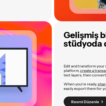
Gelişmiş b
stüdyoda 
Edit and transform your i
platform,
create a tran
text layers, then conver
When you're ready,
shar
easily export them for y
Resmi Düzenle