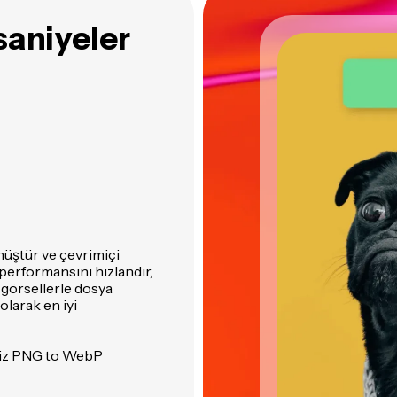
saniyeler
üştür ve çevrimiçi
performansını hızlandır,
 görsellerle dosya
olarak en iyi
tsiz PNG to WebP