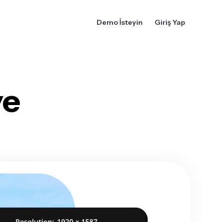
Demo İsteyin
Giriş Yap
ye