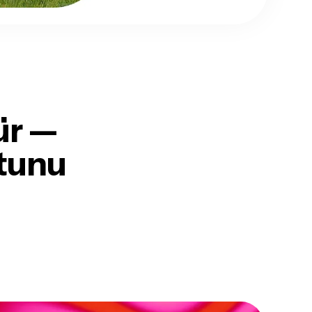
ür
—
utunu