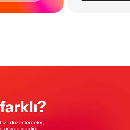
farklı?
 hızlı düzenlemeler,
taşıyan işbirliği.