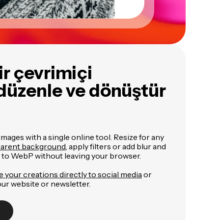
ir çevrimiçi
düzenle ve dönüştür
mages with a single online tool. Resize for any
sparent background
, apply filters or add blur and
t to WebP without leaving your browser.
e your creations directly to social media
or
our website or newsletter.