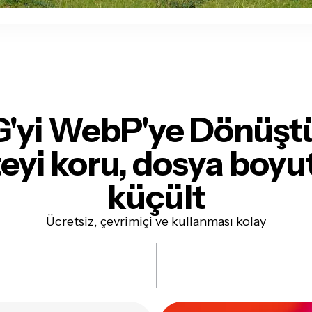
'yi WebP'ye Dönüşt
teyi koru, dosya boy
küçült
Ücretsiz, çevrimiçi ve kullanması kolay