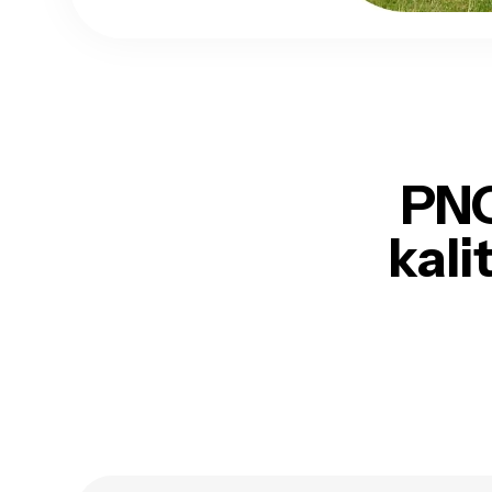
PNG
kali