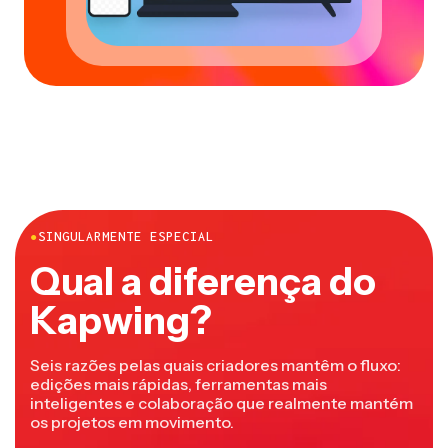
●
SINGULARMENTE ESPECIAL
Qual a diferença do
Kapwing?
Seis razões pelas quais criadores mantêm o fluxo:
edições mais rápidas, ferramentas mais
inteligentes e colaboração que realmente mantém
os projetos em movimento.