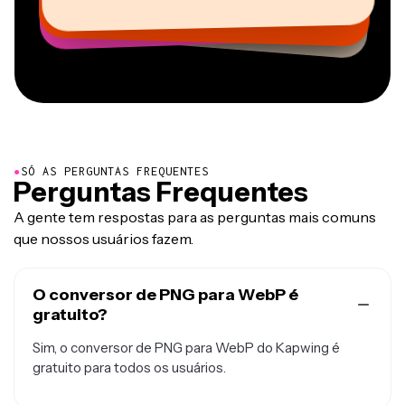
Cofundador na
CEO na MOXIE Nashville
Youtuber
Freelancer de Serviços de Informação
AuthentIQMarketing.com
●
SÓ AS PERGUNTAS FREQUENTES
Perguntas Frequentes
A gente tem respostas para as perguntas mais comuns
que nossos usuários fazem.
O conversor de PNG para WebP é
gratuito?
Sim, o conversor de PNG para WebP do Kapwing é
gratuito para todos os usuários.