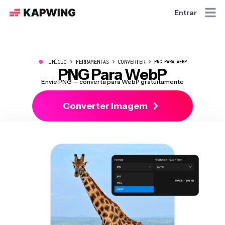
Entrar
●
INÍCIO
FERRAMENTAS
CONVERTER
PNG PARA WEBP
PNG Para WebP
Envie PNG — converta para WebP gratuitamente
Converter Imagem