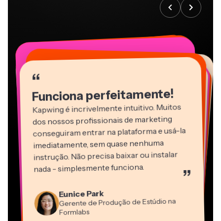
“
“
“
“
“
“
“
“
“
“
“
Funciona perfeitamente!
Kapwing é incrivelmente intuitivo. Muitos
dos nossos profissionais de marketing
conseguiram entrar na plataforma e usá-la
imediatamente, sem quase nenhuma
instrução. Não precisa baixar ou instalar
nada - simplesmente funciona.
”
Martin James
Editor de Vídeo
Eunice Park
Panos Papagapiou
Natasha Ball
Dina Segovia
Gerente de Produção de Estúdio na
Heidi Rae
Sócio-Diretor na EPATHLON
Gracie Peng
Consultor
Freelancer Virtual
Grant Taleck
Formlabs
Educação
Kerry-lee Farla
Vannesia Darby
Diretor de Conteúdo
Mitch Rawlings