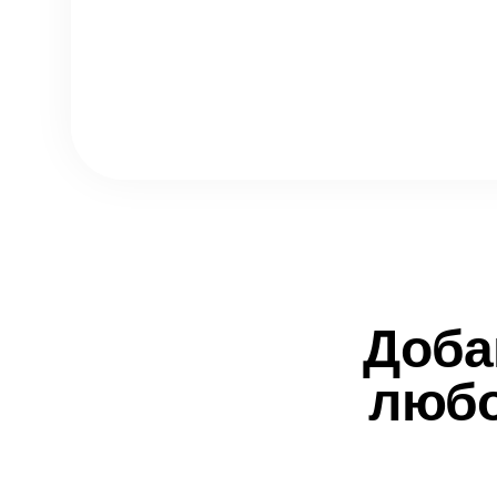
Доба
любо