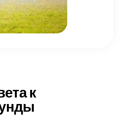
ета к
кунды