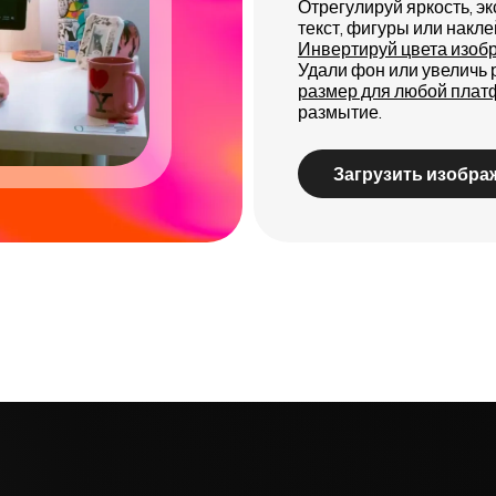
Отрегулируй яркость, эк
текст, фигуры или накл
Инвертируй цвета изоб
Удали фон или увеличь
размер для любой пла
размытие.
Загрузить изобра