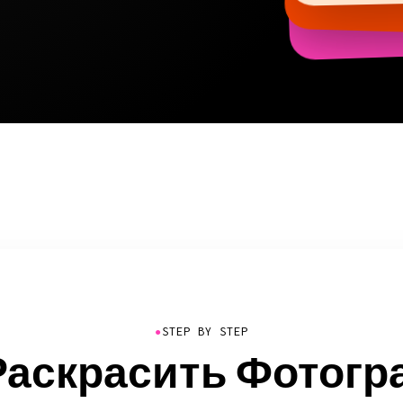
Со-ос
●
STEP BY STEP
Раскрасить Фотог