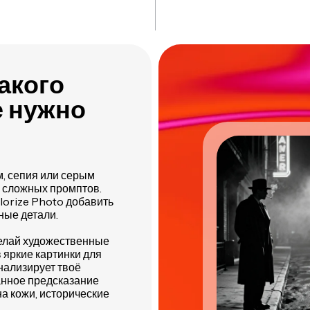
акого
е нужно
, сепия или серым
и сложных промптов.
lorize Photo добавить
ные детали.
елай художественные
 яркие картинки для
анализирует твоё
анное предсказание
а кожи, исторические