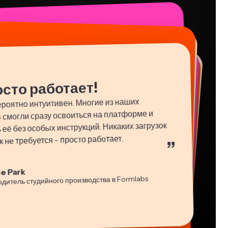
осто работает!
роятно интуитивен. Многие из наших
 смогли сразу освоиться на платформе и
 её без особых инструкций. Никаких загрузок
 не требуется - просто работает.
”
e Park
in James
sha Ball
одитель студийного производства в Formlabs
 Редактор
di Rae
tch Rawlings
ультант
cie Peng
a Segovia
азование
илансер по информационным услугам
туальный фрилансер
ктор контента
-lee Farla
s Papagapiou
esia Darby
ер
ляющий партнер в EPATHLON
льный директор в MOXIE Nashville
t Taleck