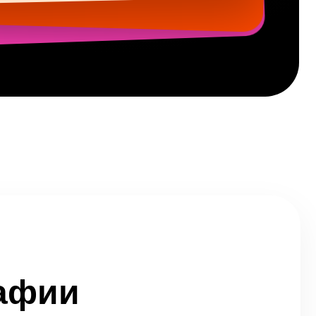
нователь в AuthentIQMarketing.com
рафии