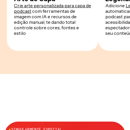
Crie arte personalizada para capa de
Adicione
L
podcast
com ferramentas de
automatica
imagem com IA e recursos de
podcast pa
edição manual, te dando total
acessibilid
controle sobre cores, fontes e
espectador
estilo
seu conteúd
●
SINGULARMENTE ESPECIAL