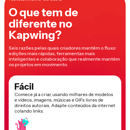
O que tem de
diferente no
Kapwing?
Seis razões pelas quais criadores mantêm o fluxo:
edições mais rápidas, ferramentas mais
inteligentes e colaboração que realmente mantém
os projetos em movimento.
Fácil
Comece já a criar, usando milhares de modelos
e vídeos, imagens, músicas e GIFs livres de
direitos autorais. Adapte conteúdos da internet
colando links.