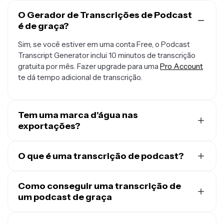
O Gerador de Transcrições de Podcast
é de graça?
Sim, se você estiver em uma conta Free, o Podcast
Transcript Generator inclui 10 minutos de transcrição
gratuita por mês. Fazer upgrade para uma
Pro Account
te dá tempo adicional de transcrição.
Tem uma marca d'água nas
exportações?
Se você está usando Kapwing com uma Conta Gratuita,
qualquer transcrição que baixar estará em um arquivo
O que é uma transcrição de podcast?
TXT simples sem marca d'água. No entanto, se você
Uma transcrição de podcast é uma versão escrita do
adicionar visuais ou legendas à sua transcrição para
seu áudio de podcast. Ela captura tudo o que foi dito no
Como conseguir uma transcrição de
criar um arquivo de vídeo, a exportação em MP4
episódio, palavra por palavra, geralmente incluindo
um podcast de graça
conterá uma pequena marca d'água. Depois que você
marcações de tempo para mostrar quando cada parte
fizer upgrade para uma
Conta Pro
, todas as marcas
Transforme seu podcast em uma transcrição de texto
foi falada.
d'água serão removidas das suas criações.