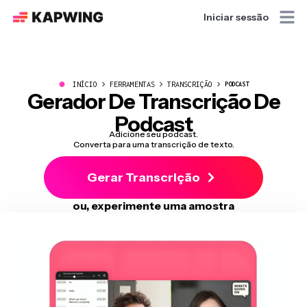
Iniciar sessão
●
INÍCIO
FERRAMENTAS
TRANSCRIÇÃO
PODCAST
Gerador De Transcrição De
Podcast
Adicione seu podcast.
Converta para uma transcrição de texto.
Gerar Transcrição
ou, experimente uma amostra