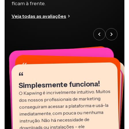
ficam à frente.
Veja todas as avaliações
“
“
“
“
“
“
“
“
“
“
“
Simplesmente funciona!
O Kapwing é incrivelmente intuitivo. Muitos
dos nossos profissionais de marketing
conseguiram acessar a plataforma e usá-la
imediatamente, com pouca ou nenhuma
instrução. Não há necessidade de
downloads ou instalações – ele