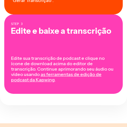
"Gerar Transcrição".
STEP
3
Edite e baixe a transcrição
Edite sua transcrição de podcast e clique no
ícone de download acima do editor de
transcrição. Continue aprimorando seu áudio ou
vídeo usando
as ferramentas de edição de
podcast da Kapwing
.