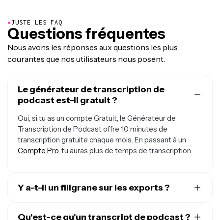
●
JUSTE LES FAQ
Questions fréquentes
Nous avons les réponses aux questions les plus
courantes que nos utilisateurs nous posent.
Le générateur de transcription de
podcast est-il gratuit ?
Oui, si tu as un compte Gratuit, le Générateur de
Transcription de Podcast offre 10 minutes de
transcription gratuite chaque mois. En passant à un
Compte Pro
, tu auras plus de temps de transcription.
Y a-t-il un filigrane sur les exports ?
Si tu utilises Kapwing avec un compte gratuit, toute
transcription que tu télécharges sera dans un fichier
Qu'est-ce qu'un transcript de podcast ?