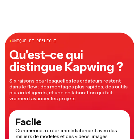
●
UNIQUE ET RÉFLÉCHI
Qu'est-ce qui
distingue Kapwing ?
Six raisons pour lesquelles les créateurs restent
dans le flow : des montages plus rapides, des outils
plus intelligents, et une collaboration qui fait
vraiment avancer les projets.
Facile
Commence à créer immédiatement avec des
milliers de modèles et des vidéos, images,