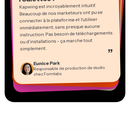
Kapwing est incroyablement intuitif.
Beaucoup de nos marketeurs ont pu se
connecter à la plateforme et l'utiliser
immédiatement, sans presque aucune
instruction. Pas besoin de téléchargements
ou d'installations - ça marche tout
Martin James
Éditeur vidéo
simplement.
”
Panos Papagapiou
Natasha Ball
Heidi Rae
Dina Segovia
Associé gérant chez EPATHLON
Gracie Peng
Kerry-lee Farla
Eunice Park
Travailleur freelance virtuel
Consultant
Éducation
Directeur de contenu
Mitch Rawlings
Youtubeur
Vannesia Darby
Responsable de production de studio
Grant Taleck
PDG chez MOXIE Nashville
chez Formlabs
Co-Fondateur chez
Prestataire de services indépendant en information
AuthentIQMarketing.com