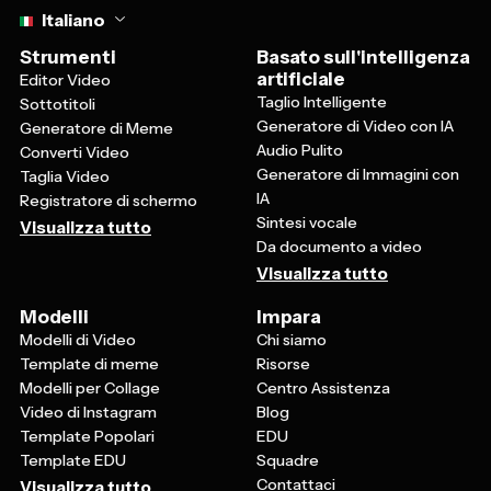
Select language
Italiano
Strumenti
Basato sull'intelligenza
artificiale
Editor Video
Taglio Intelligente
Sottotitoli
Generatore di Video con IA
Generatore di Meme
Audio Pulito
Converti Video
Generatore di Immagini con
Taglia Video
IA
Registratore di schermo
Sintesi vocale
Visualizza tutto
Da documento a video
Visualizza tutto
Modelli
Impara
Modelli di Video
Chi siamo
Template di meme
Risorse
Modelli per Collage
Centro Assistenza
Video di Instagram
Blog
Template Popolari
EDU
Template EDU
Squadre
Contattaci
Visualizza tutto