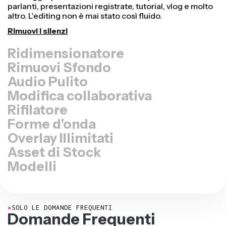
pochi clic, puoi prendere un singolo video e adattarlo
alle dimensioni giuste per ogni altra piattaforma, che sia
TikTok, YouTube, Instagram, Twitter, Linkedin o qualsiasi
altro posto.
Ridimensiona video
Rimuovi Sfondo
Audio Pulito
Modifica collaborativa
Rifilatore
Forme d'onda
Overlay Illimitati
Asset di Stock
Modelli
●
SOLO LE DOMANDE FREQUENTI
Domande Frequenti