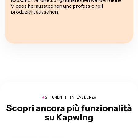
Rauschunterdrückungsfunktionen werden deine
Videos herausstechen und professionell
produziert aussehen.
●
STRUMENTI IN EVIDENZA
Scopri ancora più funzionalità
su Kapwing