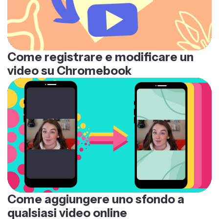
Come registrare e modificare un
video su Chromebook
Come aggiungere uno sfondo a
qualsiasi video online