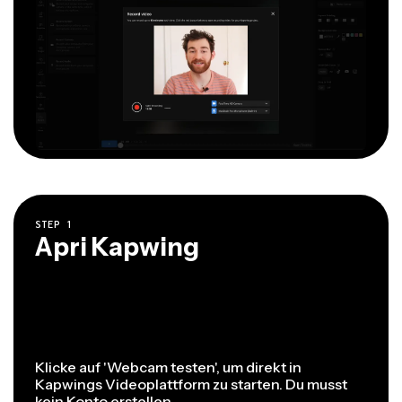
STEP
1
Apri Kapwing
Klicke auf 'Webcam testen', um direkt in
Kapwings Videoplattform zu starten. Du musst
kein Konto erstellen.