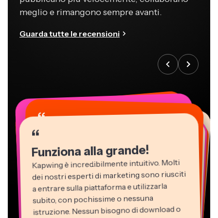
meglio e rimangono sempre avanti.
Guarda tutte le recensioni
“
“
“
“
“
“
“
“
“
“
“
Funziona alla grande!
Kapwing è incredibilmente intuitivo. Molti
dei nostri esperti di marketing sono riusciti
a entrare sulla piattaforma e utilizzarla
subito, con pochissime o nessuna
istruzione. Nessun bisogno di download o