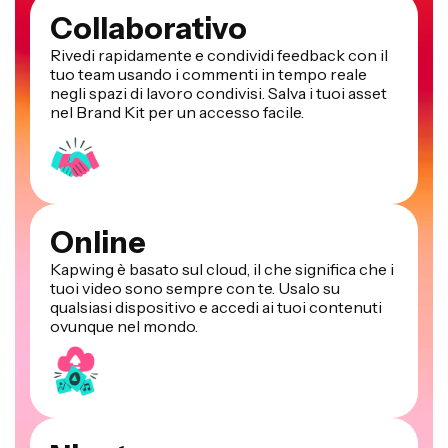
Collaborativo
Rivedi rapidamente e condividi feedback con il
tuo team usando i commenti in tempo reale
negli spazi di lavoro condivisi. Salva i tuoi asset
nel Brand Kit per un accesso facile.
Online
Kapwing è basato sul cloud, il che significa che i
tuoi video sono sempre con te. Usalo su
qualsiasi dispositivo e accedi ai tuoi contenuti
ovunque nel mondo.