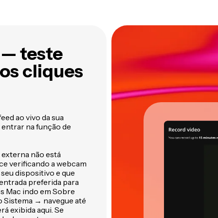
Kapwing
um só lugar
 — teste
s cliques
eed ao vivo da sua
 entrar na função de
externa não está
ce verificando a webcam
seu dispositivo e que
ntrada preferida para
os Mac indo em Sobre
do Sistema → navegue até
á exibida aqui. Se