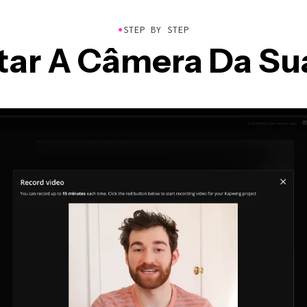
●
STEP BY STEP
tar A Câmera Da S