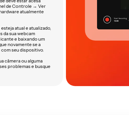
rde deve estar acesa
nel de Controle → Ver
e hardware atualmente
steja atual e atualizado,
rs da sua webcam
bricante e baixando um
ique novamente se a
com seu dispositivo.
ua câmera ou alguma
esses problemas e busque