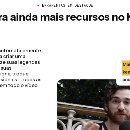
●
FERRAMENTAS EM DESTAQUE
a ainda mais recursos no
de vídeo,
 em questão de
e concluir seu
 de talking head,
 mais. Editar