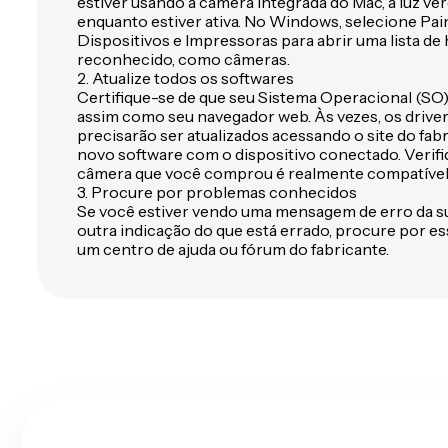
estiver usando a câmera integrada do Mac, a luz ve
enquanto estiver ativa. No Windows, selecione Pai
Dispositivos e Impressoras para abrir uma lista d
reconhecido, como câmeras.
2. Atualize todos os softwares
Certifique-se de que seu Sistema Operacional (SO) e
assim como seu navegador web. Às vezes, os drive
precisarão ser atualizados acessando o site do fa
novo software com o dispositivo conectado. Verif
câmera que você comprou é realmente compatível 
3. Procure por problemas conhecidos
Se você estiver vendo uma mensagem de erro da s
outra indicação do que está errado, procure por 
um centro de ajuda ou fórum do fabricante.