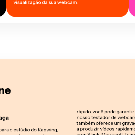
visualização da sua webcam.
ne
rápido, você pode garanti
aça
nosso testador de webcam 
também oferece um
grava
a produzir vídeos rapidam
 para o estúdio do Kapwing,
com Slack, Microsoft Team