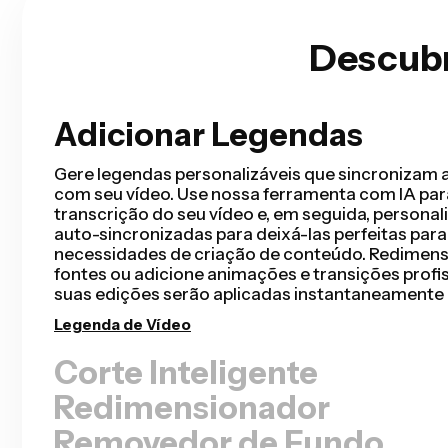
Descubr
Adicionar Legendas
Corte Inteligente
O Smart Cut automatiza seu processo de edição 
detectando e removendo silêncios do seu vídeo
segundos. Você vai economizar horas de edição 
corte bruto mais rápido do que nunca para vídeos
apresentações gravadas, tutoriais, vlogs e muito
nunca foi tão simples.
Remover Silêncios
Redimensionador
Removedor de Fundo