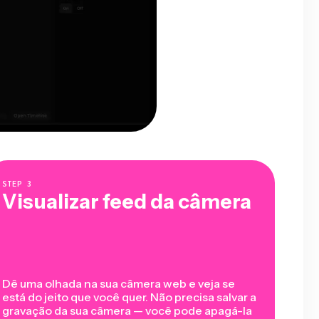
STEP
3
Visualizar feed da câmera
Dê uma olhada na sua câmera web e veja se
está do jeito que você quer. Não precisa salvar a
gravação da sua câmera — você pode apagá-la