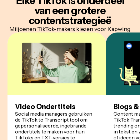
Elke TikTok is onderdeel
van een
grotere
contentstrategieë
Miljoenen TikTok-makers kiezen voor Kapwing
Video Ondertitels
Blogs &
Social media managers
gebruiken
Content ma
de TikTok to Transcript tool om
TikTok Tra
gepersonaliseerde, ingebrande
trending o
ondertitels te maken voor hun
in tekst en
TikToks en TXT-versies te
of ideeën v