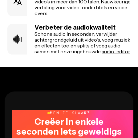
video's
in meer dan 100 talen. Nauwkeurige
vertaling voor video-ondertitels en voice-
overs.
Verbeter de audiokwaliteit
Schone audio in seconden,
verwijder
achtergrondgeluid uit video's
, voeg muziek
en effecten toe, en splits of voeg audio
samen met onze ingebouwde
audio-editor
.
BEN JE KLAAR?
Creëer in enkele
seconden iets geweldigs