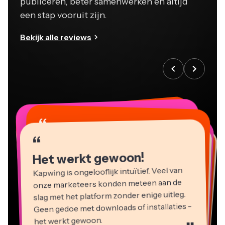
publiceren, beter samenwerken en altijd
een stap vooruit zijn.
Bekijk alle reviews
“
“
“
“
“
“
“
“
“
“
“
Het werkt gewoon!
Kapwing is ongelooflijk intuïtief. Veel van
onze marketeers konden meteen aan de
slag met het platform zonder enige uitleg.
Geen gedoe met downloads of installaties -
het werkt gewoon.