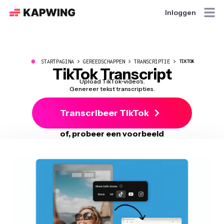
Inloggen
●
STARTPAGINA
GEREEDSCHAPPEN
TRANSCRIPTIE
TIKTOK
TikTok Transcript
Upload TikTok-video's.
Genereer tekst transcripties.
Transcribeer TikTok
of, probeer een voorbeeld