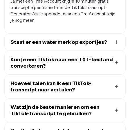
Ja, met een Free Account krijg je 10 minuten gratis
transcriptie per maand met de TikTok Transcript
Generator. Als je upgradet naar een
Pro Account
, krijg
je nog meer
Staat er een watermerk op exportjes?
Als je Kapwing gebruikt met een gratis account, zal
elke export — inclusief van de TikTok Transcript
Kun je een TikTok naar een TXT-bestand
Generator — een kleine watermerk bevatten. Zodra je
converteren?
upgradet naar een
Pro Account
, wordt de watermerk
Ja, onze online TikTok Transcriptie tool stelt je gratis in
verwijderd van elke video waarvoor je een transcript
staat om een TXT-bestand te genereren van een
Hoeveel talen kan ik een TikTok-
maakt.
video.
transcript naar vertalen?
Onze TikTok Transcript tool helpt je om
je transcript te
vertalen
Wat zijn de beste manieren om een
naar meer dan 100 talen, waaronder Chinees,
Spaans, Hindi en Frans. Je kunt tekst in een paar klikken
TikTok-transcript te gebruiken?
vertalen, waardoor het lokalisatieproces zo makkelijk
Enkele van de beste manieren om een TikTok-
mogelijk wordt.