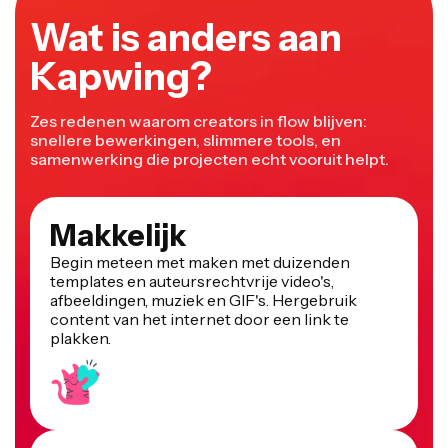
Wat is anders aan
Kapwing?
Zes redenen waarom creators in flow blijven:
snellere bewerkingen, slimmere tools, en
samenwerking die projecten echt vooruit helpt.
Makkelijk
Begin meteen met maken met duizenden
templates en auteursrechtvrije video's,
afbeeldingen, muziek en GIF's. Hergebruik
content van het internet door een link te
plakken.