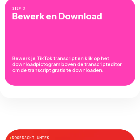
STEP
3
Bewerk en Download
Bewerk je TikTok transcript en klik op het
downloadpictogram boven de transcripteditor
om de transcript gratis te downloaden.
●
DOORDACHT UNIEK