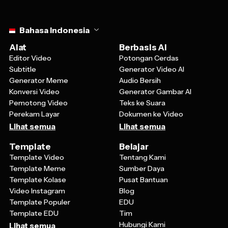
Select language
Bahasa Indonesia
Alat
Berbasis AI
Editor Video
Potongan Cerdas
Subtitle
Generator Video AI
Generator Meme
Audio Bersih
Konversi Video
Generator Gambar AI
Pemotong Video
Teks ke Suara
Perekam Layar
Dokumen ke Video
Lihat semua
Lihat semua
Template
Belajar
Template Video
Tentang Kami
Template Meme
Sumber Daya
Template Kolase
Pusat Bantuan
Video Instagram
Blog
Template Populer
EDU
Template EDU
Tim
Hubungi Kami
Lihat semua