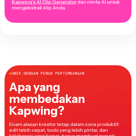
Kapwing's AI Clip Generator
dan minta AI untuk
mengekstrak klip Anda.
●
UNIK DENGAN PENUH PERTIMBANGAN
Apa yang
membedakan
Kapwing?
Enam alasan kreator tetap dalam zona produktif:
edit lebih cepat, tools yang lebih pintar, dan
kolaborasi yang benar-benar membuat proyek