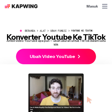
Masuk
●
BERANDA
ALAT
UBAH FUNGSI
YOUTUBE KE TIKTOK
Konverter Youtube Ke TikTok
Ambil video YouTube apa pun — ubah ukuran untuk TikTok dalam satu
klik
Ubah Video YouTube