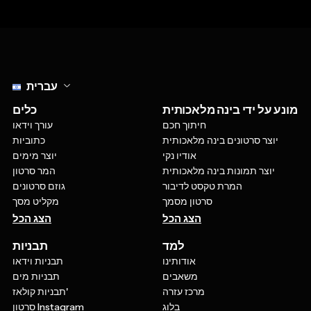
Select language
עברית
מונע על ידי בינה מלאכותית
כלים
חיתוך חכם
עורך וידאו
יוצר סרטונים בינה מלאכותית
כתוביות
אודיו נקי
יוצר מימים
יוצר תמונות בינה מלאכותית
המר סרטון
המרת טקסט לדיבור
גוזם סרטונים
סרטון מסמך
מקליט מסך
הצג הכל
הצג הכל
למד
תבניות
אודותינו
תבניות וידאו
משאבים
תבניות מים
מרכז עזרה
תבניות קולאז'
בלוג
סרטון Instagram