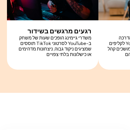
רגעים מרגשים בשידור
הדרכה
משדרי גיימינג הופכים שעות של משחק
המפורטים שלהם ב-YouTube לקליפים
ב-YouTube לסרטוני TikTok תוססים
 מושכים קהל
שמציגים ניקוד גבוה, ניצחונות מדהימים
הם
או כישלונות בלתי צפויים