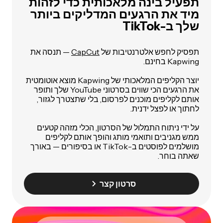
תפעיל בינה מלאכותית כדי לזהות
מיד את הרגעים המדליקים ביותר
שלך ב-TikTok
תפסיק לחפש אלטרנטיבות של
CapCut
— תנסה את
Kapwing בחינם.
יוצר הקליפים המלאכותי של Kapwing מוצא אוטומטית
את הרגעים הכי שווים בסרטוני YouTube שלך ותופר
אותם לקליפים מוכנים לפרסום, בלי שתצטרך לגזור,
לחתוך או לפצל ידנית.
על ידי ניתוח התמלול של הסרטון, הכלי מזהה קטעים
ממש מגניבים ותואמי מותג והופך אותם לקליפים
מושלמים לפוסטים ב-TikTok או בסיפורים — באורך
שאתה בוחר.
סרטון קצר