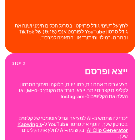
לחץ על "שינוי גודל פרויקט" בסרגל הכלים הימני ושנה את
גודל סרטון YouTube לפורמט אנכי (9:16) של TikTok
ובחר מ-"מילוי וחיתוך" או "התאמה למרכז".
STEP
3
ייצא ופרסם
בצע עריכות אחרונות, כמו גיזום, חלוקה וחיתוך הסרטון
לקליפים קצרים יותר. ייצא והורד את הקובץ כ-MP4, ואז
העלה את הקליפים ל-Instagram.
*כדי להשתמש ב-AI למציאה וגודל אוטומטי של קליפים
בסרטון שלך, הוסף את סרטון YouTube ל-
Kapwing's
AI Clip Generator
ובקש מה-AI לחלץ את הקליפים
שלך.