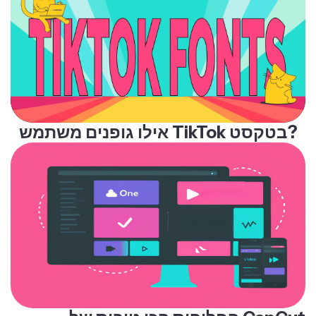
יש פרסומות, והניווט באפליקציה יכול להיות קצת
מבלבל למתחילים.
Filmora:
כלי עריכה למחשב ומובייל שהוא אחד
האלטרנטיבות הקרובות ביותר לCapCut בשל הפשטות
והנגישות שלו. זה הופך את Filmora לאידיאלי
למשתמשים המחפשים ממשק קל לשימוש עם מגוון
תכונות יצירתיות. שימו לב שבגרסה החינמית מוטבע
סימן מים בכל יצוא.
אילו גופנים משתמש TikTok בטקסט?