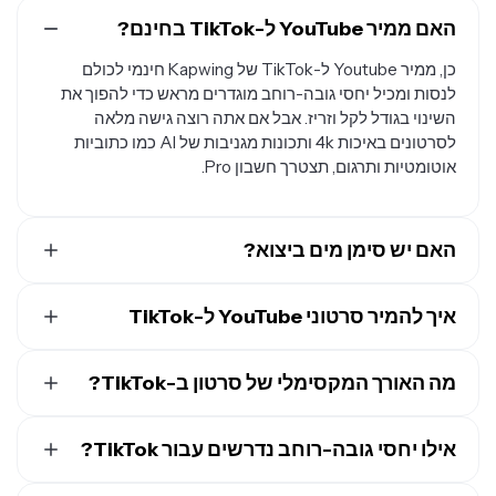
האם ממיר YouTube ל-TikTok בחינם?
כן, ממיר Youtube ל-TikTok של Kapwing חינמי לכולם
לנסות ומכיל יחסי גובה-רוחב מוגדרים מראש כדי להפוך את
השינוי בגודל לקל וזריז. אבל אם אתה רוצה גישה מלאה
לסרטונים באיכות 4k ותכונות מגניבות של AI כמו כתוביות
אוטומטיות ותרגום, תצטרך חשבון Pro.
האם יש סימן מים ביצוא?
אם אתה משתמש ב-Kapwing בחשבון חינמי, אז כל הייצואים
איך להמיר סרטוני YouTube ל-TikTok
— כולל מהממיר של YouTube ל-TikTok — יכילו סימן מים.
ברגע שתשדרג לחשבון
Pro
סימן המים יוסר לחלוטין מהיצירות
כדי להמיר סרטון מאופקי לאנכי עבור TikTok, תצטרך כלי
שלך.
מה האורך המקסימלי של סרטון ב-TikTok?
שעוזר לך בקלות לשנות את יחס הגובה והרוחב בין פלטפורמות
פופולריות. ממיר YouTube ל-TikTok של Kapwing נותן לך
יוצרים יכולים להקליט סרטונים באפליקציה באורך של עד
10
מראש פורמט סרטון TikTok שעליו תוכל ללחוץ ולהפוך סרטון
דקות ב-TikTok
אילו יחסי גובה-רוחב נדרשים עבור TikTok?
. אבל, אפשר להעלות סרטונים ל-TikTok
מאופקי לאנכי. ברגע שתעלה, תמצא את הגודל המוגדר מראש
שאורכם מגיע עד 60 דקות. כדי לקבל את הקליפים הכי טובים
של סרטון TikTok (9:16) בסרגל הכלים העליון.
היחס האידיאלי לסרטוני TikTok הוא 9:16
, שיבטיח