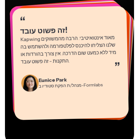
“
“
“
“
“
“
“
“
“
“
“
!
זה פשוט עובד
Kapwing
מאוד אינטואיטיבי. הרבה מהמשווקים
שלנו הצליחו להיכנס לפלטפורמה ולהשתמש בה
מיד ללא כמעט שום הדרכה. אין צורך בהורדות או
התקנות - זה פשוט עובד
.
”
Martin James
Natasha Ball
עורך וידאו
Gracie Peng
יועץ
Eunice Park
מנהל/ת תוכן
-Formlabs
Panos Papagapiou
מנהל/ת הפקת סטודיו ב
Dina Segovia
Kerry-lee Farla
שותף מנהל ב
Heidi Rae
עובד חופשי וירטואלי
Grant Taleck
-EPATHLON
Mitch Rawlings
Vannesia Darby
-AuthentIQMarketing.com
יוטיובר
חינוך
מייסד-שותף ב
שירותי מידע פריצלנסר
מנכ"ל ב-MOXIE Nashville