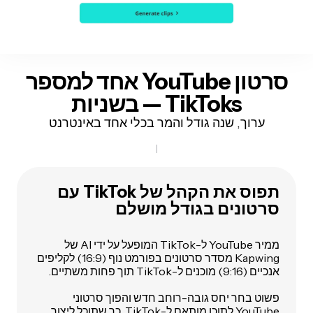
סרטון YouTube אחד למספר
TikToks
— בשניות
ערוך, שנה גודל והמר בכלי אחד באינטרנט
תפוס את הקהל של TikTok עם
סרטונים בגודל מושלם
ממיר YouTube ל-TikTok המופעל על ידי AI של
Kapwing מסדר סרטונים בפורמט נוף (16:9) לקליפים
אנכיים (9:16) מוכנים ל-TikTok תוך פחות משתיים.
פשוט בחר יחס גובה-רוחב חדש והפוך סרטוני
YouTube לתוכן מותאם ל-TikTok, כך שתוכל
ליצור,