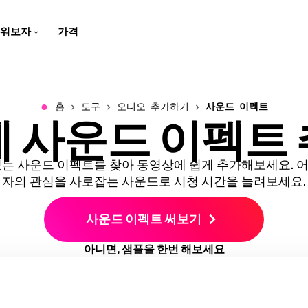
워보자
가격
자막 제작자
스크립트 생성기
팀 트레이닝용
고객 지원 센터
스피커 포커스
비디오 번역하기
학교용
회사 블로그
브라우저에서 동영상에 캡션과
몇 번의 클릭으로 아이디어를
화면 녹화, 튜토리얼, 그리고 설
Kapwing에 대한 일반적인 질
말하는 사람에 초점을 맞추기
번역된 오디오와 자막으로 콘
디지털 레슨과 멀티미디어 과
우리의 스타트업 여정에 대한
자막 추가하기
스크립트로 바꿔보세요
명 영상을 만들고 편집해보세
문들의 답변 받기
위해 동영상 크기를 자동으로
텐츠를 더 쉽게 접근할 수 있게
제로 학습을 생생하게 만들어
이야기를 따라오세요!
요
조정해요
만들어요
보세요
●
홈
도구
오디오 추가하기
사운드 이펙트
 사운드 이펙트
비디오 광고 만들기
동영상 번역하기
오디오 편집기
우리 소개
음성 변환
문의하기
B-Roll 생성기
깨끗한 오디오
리드를 생성하는 전문적이고
비디오, 오디오, 자막을 현지화
팟캐스트와 영상을 위한 오디
우리 회사와 제품에 대해 더 알
몇 번의 클릭으로 텍스트를 현
우리 팀과 연락하는 방법을 알
자동으로 관련성 높고 퀄리티
오디오 품질을 개선하고 배경
스크롤을 멈추게 하는 비디오
해서 더 넓은 관객에게 다가가
오를 녹음하고, 편집하고, 깔끔
아보세요
실적인 음성으로 바꿔보세요
아보세요
좋은 B-롤을 만들어보세요
소음을 제거하세요
광고를 만들어보세요
세요!
하게 만들어보세요!
없는 사운드 이펙트를 찾아 동영상에 쉽게 추가해보세요. 
클립 메이커
캐릭터 일관성
자의 관심을 사로잡는 사운드로 시청 시간을 늘려보세요.
비디오 크기 조정하기
경력
트랜스크립트와 함께 자르기
한 비디오에서 짧은 클립 만들
비디오 프로젝트에서 재사용할
비디오의 크기와 치수를 변경
Kapwing에서 일하는 것에 대
텍스트를 편집해서 비디오 편
기
AI 캐릭터 만들기
사운드 이펙트 써보기
하세요
해 더 알아보세요
집하기
스마트 컷
모두 보기
아니면, 샘플을 한번 해보세요
비디오에서 자동으로 무음 구
Kapwing의 모든 똑똑한 도구
비디오 자막 만들기
모두 보기
간을 제거하세요
들을 발견해보세요!
비디오를 자동으로 텍스트로
Kapwing의 모든 도구를 한 곳
변환해요
에서 발견해보세요!