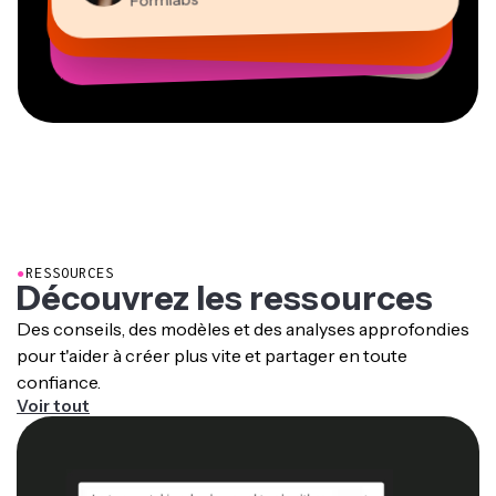
Formlabs
Grant Taleck
PDG de MOXIE Nashville
Freelance en services d’information
Cofondateur d’AuthentIQMarketing.com
●
RESSOURCES
Découvrez les ressources
Des conseils, des modèles et des analyses approfondies
pour t'aider à créer plus vite et partager en toute
confiance.
Voir tout