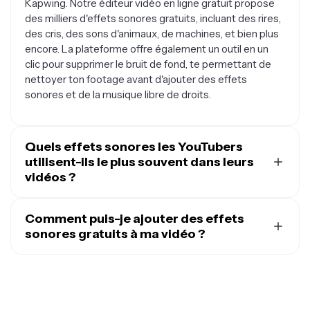
Kapwing. Notre éditeur vidéo en ligne gratuit propose
des milliers d'effets sonores gratuits, incluant des rires,
des cris, des sons d'animaux, de machines, et bien plus
encore. La plateforme offre également un outil en un
clic pour supprimer le bruit de fond, te permettant de
nettoyer ton footage avant d'ajouter des effets
sonores et de la musique libre de droits.
Quels effets sonores les YouTubers
utilisent-ils le plus souvent dans leurs
vidéos ?
Les effets sonores les plus populaires pour les vidéos
YouTube comprennent des swooshes, des cors, de la
Comment puis-je ajouter des effets
musique classique dramatique, des effets sonores de
sonores gratuits à ma vidéo ?
dessins animés, des roulements de tambour, des
Utilise un éditeur vidéo en ligne qui propose des effets
carillons, des sonneries et des applaudissements. Tu
sonores et de la musique libres de droits. Kapwing
peux trouver tous ces effets sonores et plus encore
propose des milliers d'effets sonores populaires à
dans l'éditeur vidéo en ligne gratuit de Kapwing.
choisir, tous disponibles gratuitement. Il te suffit de