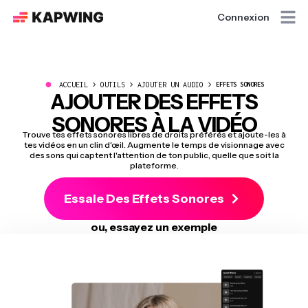
Connexion
●
ACCUEIL
OUTILS
AJOUTER UN AUDIO
EFFETS SONORES
AJOUTER DES EFFETS
SONORES À LA VIDÉO
Trouve tes effets sonores libres de droits préférés et ajoute-les à
tes vidéos en un clin d'œil. Augmente le temps de visionnage avec
des sons qui captent l'attention de ton public, quelle que soit la
plateforme.
Essaie Des Effets Sonores
ou, essayez un exemple