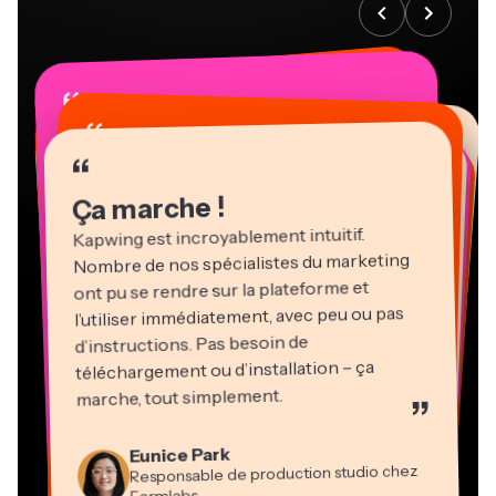
“
“
“
“
“
“
“
“
“
“
“
Ça marche !
Kapwing est incroyablement intuitif.
Nombre de nos spécialistes du marketing
ont pu se rendre sur la plateforme et
l’utiliser immédiatement, avec peu ou pas
d’instructions. Pas besoin de
téléchargement ou d’installation – ça
Martin James
marche, tout simplement.
”
Éditeur vidéo
Natasha Ball
Heidi Rae
Eunice Park
Gracie Peng
Panos Papagapiou
Consultant
Kerry-lee Farla
Dina Segovia
Responsable de production studio chez
Pédagogie
Directeur du contenu
Directeur associé chez EPATHLON
Travailleur en freelance virtuel
Youtubeur
Vannesia Darby
Mitch Rawlings