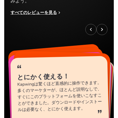
みよう。
すべてのレビューを見る
“
“
“
“
“
“
“
“
“
“
“
とにかく使える！
Kapwingは驚くほど直感的に操作できます。
多くのマーケターが、ほとんど説明なしで、
すぐにこのプラットフォームを使いこなすこ
とができました。ダウンロードやインストー
ルは必要なく、とにかく使えます。
”