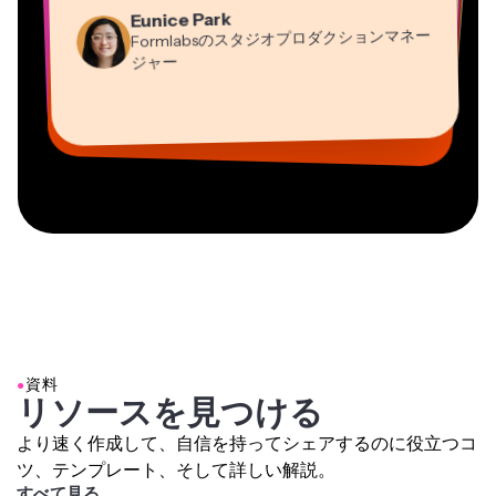
Natasha Ball
Martin James
Eunice Park
Heidi Rae
コンサルタント
Panos Papagapiou
動画エディター
Formlabsのスタジオプロダクションマネー
教育
EPATHLON社マネージングパートナー
Gracie Peng
Dina Segovia
ジャー
Grant Taleck
Mitch Rawlings
コンテンツ担当ディレクター
バーチャルフリーランサー
Kerry-lee Farla
AuthentIQMarketing.comの共同設立者
情報サービスフリーランサー
Vannesia Darby
ユーチューバー
MOXIE Nashville社CEO
●
資料
リソースを見つける
より速く作成して、自信を持ってシェアするのに役立つコ
ツ、テンプレート、そして詳しい解説。
すべて見る