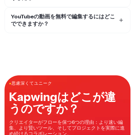
YouTubeの動画をより速く編集するには、フリーランス
のYouTube動画編集者を雇うか、AIとスマートツールを
YouTubeの動画を無料で編集するにはどこ
備えたエディターを使用してプロセスを高速化すること
でできますか？
ができます。Kapwingのような、動画をより素早く編集
無料の動画編集ソフトはたくさんありますが、Kapwing
するために使用できるオンライン動画エディターがいく
は、クレジットカード情報を入力せずに使える最高の無
つかあります。Kapwingは100以上の動画編集ツールを
料YouTubeビデオエディターです。無料アカウントで
備えています。Kapwingはウェブブラウザから直接アク
Kapwingを使っていて、プレミアム機能にアクセスした
セスでき、自動動画エディター、シーンファインダー、
くなったら、Kapwing Proにアップグレードすると、
自動背景除去など、多くのスマート動画編集ツールを使
Smart CutやScene Finder、自動背景削除など、AI搭載
用できます。
ツールを使ってYouTubeビデオをより速く、より効率的
に編集できます。
●
思慮深くてユニーク
Kapwingはどこが違
うのですか？
クリエイターがフローを保つ6つの理由：より速い編
集、より賢いツール、そしてプロジェクトを実際に進
め続けるコラボレーション。