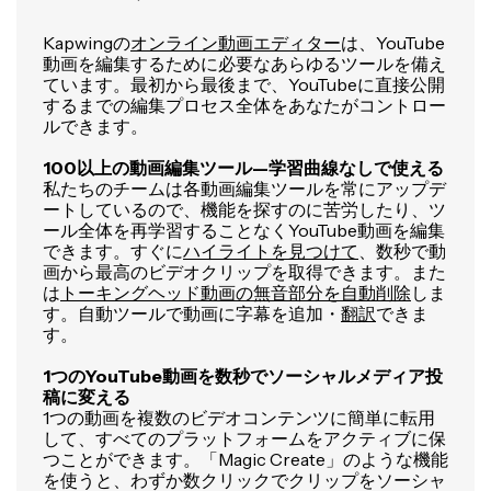
Kapwingの
オンライン動画エディター
は、YouTube
動画を編集するために必要なあらゆるツールを備え
ています。最初から最後まで、YouTubeに直接公開
するまでの編集プロセス全体をあなたがコントロー
ルできます。
100以上の動画編集ツール—学習曲線なしで使える
私たちのチームは各動画編集ツールを常にアップデ
ートしているので、機能を探すのに苦労したり、ツ
ール全体を再学習することなくYouTube動画を編集
できます。すぐに
ハイライトを見つけて
、数秒で動
画から最高のビデオクリップを取得できます。また
は
トーキングヘッド動画の無音部分を自動削除
しま
す。自動ツールで動画に字幕を追加・
翻訳
できま
す。
1つのYouTube動画を数秒でソーシャルメディア投
稿に変える
1つの動画を複数のビデオコンテンツに簡単に転用
して、すべてのプラットフォームをアクティブに保
つことができます。「Magic Create」のような機能
を使うと、わずか数クリックでクリップをソーシャ