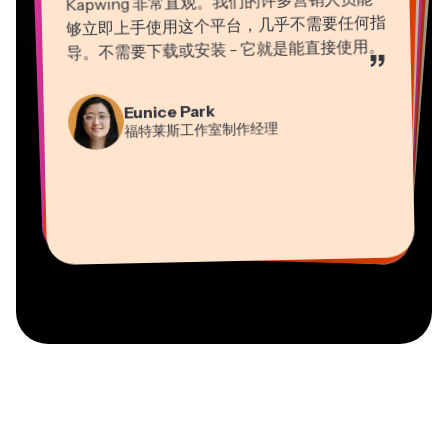
够立即上手使用这个平台，几乎不需要任何指
导。不需要下载或安装 - 它就是能直接使用。
”
Martin James
Gracie Peng
Panos Papagapiou
Natasha Ball
Eunice Park
视频编辑器
内容总监
埃帕斯隆合伙人
Heidi Rae
福特莱斯工作室制作经理
顾问
Dina Segovia
Kerry-lee Farla
教育
Vannesia Darby
虚拟自由职业者
视频创作者
Grant Taleck
Kapwing 公司的首席执行官（Nashville 分
Mitch Rawlings
Kapwing 联合创始人，
部）
信息服务自由职业者
AuthentIQMarketing.com