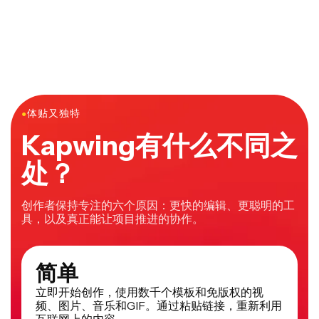
免费 YouTube 视频编辑器，你可以不用输入信用卡信息
频编辑工具，你可以直接在网络浏览器中访问
就能使用。如果你用免费账户使用 Kapwing，后来又想
Kapwing，使用他们的智能视频编辑工具，比如自动视频
要他们的高级功能，你可以升级到 Kapwing Pro，用
编辑器、场景查找器、自动背景移除器等等。
Smart Cut、Scene Finder、Automatic Background
Remover 等 AI 工具更快更高效地编辑 YouTube 视频。
●
体贴又独特
Kapwing有什么不同之
处？
创作者保持专注的六个原因：更快的编辑、更聪明的工
具，以及真正能让项目推进的协作。
简单
立即开始创作，使用数千个模板和免版权的视
频、图片、音乐和GIF。通过粘贴链接，重新利用
互联网上的内容。