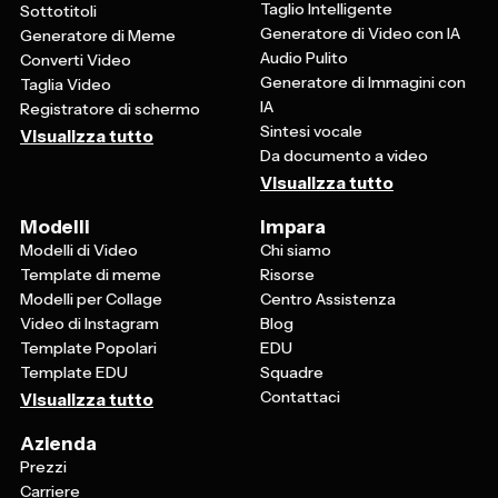
Taglio Intelligente
Sottotitoli
Generatore di Video con IA
Generatore di Meme
Audio Pulito
Converti Video
Generatore di Immagini con
Taglia Video
IA
Registratore di schermo
Sintesi vocale
Visualizza tutto
Da documento a video
Visualizza tutto
Modelli
Impara
Modelli di Video
Chi siamo
Template di meme
Risorse
Modelli per Collage
Centro Assistenza
Video di Instagram
Blog
Template Popolari
EDU
Template EDU
Squadre
Contattaci
Visualizza tutto
Azienda
Prezzi
Carriere