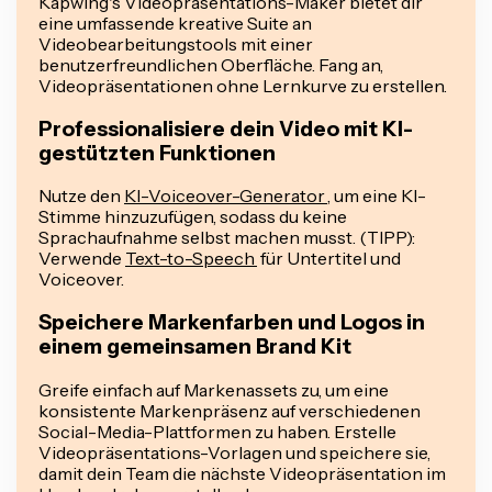
Kapwing's Videopräsentations-Maker bietet dir
eine umfassende kreative Suite an
Videobearbeitungstools mit einer
benutzerfreundlichen Oberfläche. Fang an,
Videopräsentationen ohne Lernkurve zu erstellen.
Professionalisiere dein Video mit KI-
gestützten Funktionen
Nutze den
KI-Voiceover-Generator
, um eine KI-
Stimme hinzuzufügen, sodass du keine
Sprachaufnahme selbst machen musst. (TIPP):
Verwende
Text-to-Speech
für Untertitel und
Voiceover.
Speichere Markenfarben und Logos in
einem gemeinsamen Brand Kit
Greife einfach auf Markenassets zu, um eine
konsistente Markenpräsenz auf verschiedenen
Social-Media-Plattformen zu haben. Erstelle
Videopräsentations-Vorlagen und speichere sie,
damit dein Team die nächste Videopräsentation im