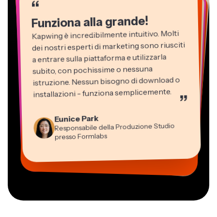
“
“
“
“
“
“
“
Funziona alla grande!
Kapwing è incredibilmente intuitivo. Molti
dei nostri esperti di marketing sono riusciti
a entrare sulla piattaforma e utilizzarla
subito, con pochissime o nessuna
istruzione. Nessun bisogno di download o
installazioni - funziona semplicemente.
”
Martin James
Editor Video
Eunice Park
Panos Papagapiou
Natasha Ball
Dina Segovia
Kerry-lee Farla
Responsabile della Produzione Studio
Heidi Rae
Socio Amministratore di EPATHLON
Gracie Peng
Libero professionista virtuale
Consulente
Youtuber
Grant Taleck
presso Formlabs
Istruzione
Direttore dei Contenuti
Mitch Rawlings
Vannesia Darby
Co-Founder di
Freelance dei Servizi Informativi
CEO di MOXIE Nashville
AuthentIQMarketing.com