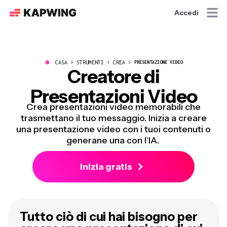
Accedi
●
CASA
STRUMENTI
CREA
PRESENTAZIONE VIDEO
Creatore di
Presentazioni Video
Crea presentazioni video memorabili che
trasmettano il tuo messaggio. Inizia a creare
una presentazione video con i tuoi contenuti o
generane una con l'IA.
Inizia gratis
Tutto ciò di cui hai bisogno per