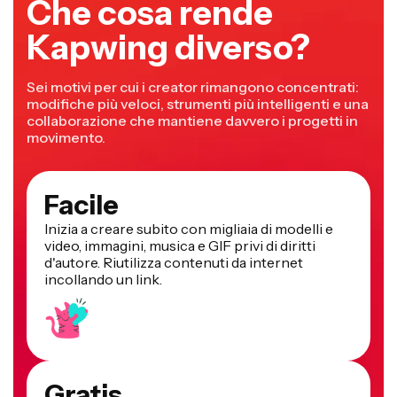
Che cosa rende
Kapwing diverso?
Sei motivi per cui i creator rimangono concentrati:
modifiche più veloci, strumenti più intelligenti e una
collaborazione che mantiene davvero i progetti in
movimento.
Facile
Inizia a creare subito con migliaia di modelli e
video, immagini, musica e GIF privi di diritti
d'autore. Riutilizza contenuti da internet
incollando un link.
Gratis