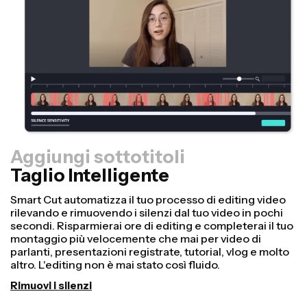
Aggiungi sottotitoli
Taglio Intelligente
Ridimensionatore
Riutilizza i video più velocemente e rendili più
professionali con la nostra funzione Resize Canvas! In
pochi clic, puoi prendere un singolo video e adattarlo
alle dimensioni giuste per ogni altra piattaforma, che sia
TikTok, YouTube, Instagram, Twitter, Linkedin o qualsiasi
altro posto.
Ridimensiona video