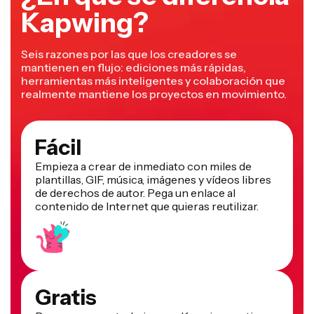
Seis razones por las que los creadores se
mantienen en flujo: ediciones más rápidas,
herramientas más inteligentes y colaboración que
realmente mantiene los proyectos en movimiento.
Fácil
Empieza a crear de inmediato con miles de
plantillas, GIF, música, imágenes y vídeos libres
de derechos de autor. Pega un enlace al
contenido de Internet que quieras reutilizar.
Gratis
Para empezar a trabajar con Kapwing, no tienes
que pagar nada: basta con que cargues un vídeo