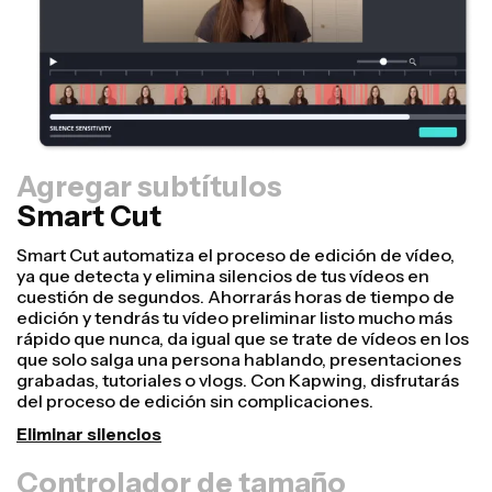
Agregar subtítulos
Smart Cut
Controlador de tamaño
Reutiliza tus vídeos más rápido y dales un aspecto más
profesional con la opción para cambiar de tamaño el
lienzo. Con unos pocos clics, puedes tomar un vídeo y
ajustarlo hasta el tamaño adecuado para cualquier otra
plataforma, da igual que sea TikTok, YouTube,
Instagram, Twitter o LinkedIn.
Cambiar tamaño de vídeo
Herramienta para eliminar fondo