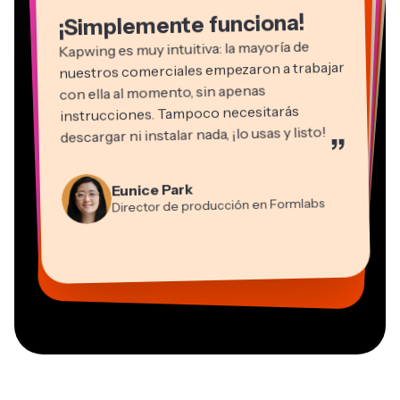
Kapwing es muy intuitiva: la mayoría de
nuestros comerciales empezaron a trabajar
con ella al momento, sin apenas
instrucciones. Tampoco necesitarás
descargar ni instalar nada, ¡lo usas y listo!
”
Eunice Park
Natasha Ball
Martin James
Director de producción en Formlabs
Gracie Peng
Asesor
Editor de vídeo
Dina Segovia
Grant Taleck
Panos Papagapiou
Directora de contenido
Kerry-lee Farla
Heidi Rae
Mitch Rawlings
Trabajador freelance virtual
Cofundador de
Socio directivo de EPATHLON
Youtuber
Educación
Freelance de servicios de información
Vannesia Darby
AuthentIQMarketing.com
CEO de MOXIE Nashville