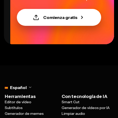
Comienza gratis
Select language
Español
Herramientas
Con tecnología de IA
Editor de vídeo
Smart Cut
Subtítulos
Generador de vídeos por IA
Generador de memes
Limpiar audio
Convertir vídeo
Generador de imágenes por
Acortador de vídeos
IA