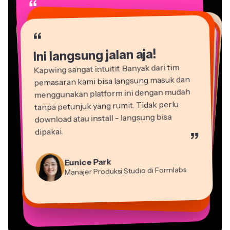
“
“
“
“
“
“
“
“
“
“
“
Ini langsung jalan aja!
Kapwing sangat intuitif. Banyak dari tim
pemasaran kami bisa langsung masuk dan
menggunakan platform ini dengan mudah
tanpa petunjuk yang rumit. Tidak perlu
download atau install - langsung bisa
dipakai.
”
Martin James
Editor Video
Natasha Ball
Eunice Park
Dina Segovia
Gracie Peng
Konsultan
Panos Papagapiou
Manajer Produksi Studio di Formlabs
Heidi Rae
Pekerja Freelance Virtual
Vannesia Darby
Direktur Konten
Mitch Rawlings
Mitra Pengelola di EPATHLON
Pendidikan
Kerry-lee Farla
CEO di MOXIE Nashville
Grant Taleck
Freelancer Layanan Informasi
Youtuber
Co-Founder di
AuthentIQMarketing.com