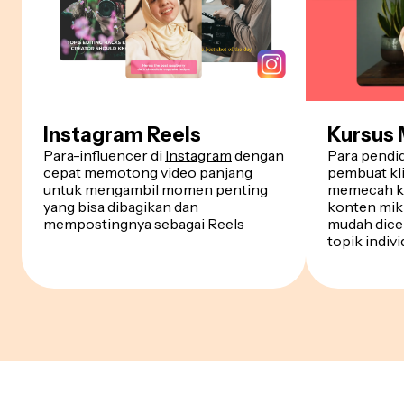
Instagram Reels
Kursus 
Para-influencer di
Instagram
dengan
Para pendi
cepat memotong video panjang
pembuat kli
untuk mengambil momen penting
memecah ku
yang bisa dibagikan dan
konten mik
mempostingnya sebagai Reels
mudah dice
topik indiv