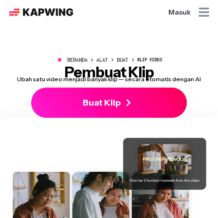
Masuk
●
BERANDA
ALAT
BUAT
KLIP VIDEO
Pembuat Klip
Ubah satu video menjadi banyak klip — secara otomatis dengan AI
Buat Klip