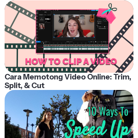
menemukan ukuran video terbaik untuk setiap platform.
Penggunaan Ulang Konten
: Dengan membuat
klip dari video besar, kamu dapat membuat
segmen yang fokus dan menggunakannya
kembali sebagai berbagai video media sosial
bentuk pendek. Klip pendek juga lebih mungkin
ditonton sepenuhnya, dan format ini memudahkan
berbagi, membantu konten kamu menjangkau
audiens yang lebih luas.
Cara Memotong Video Online: Trim,
Split, & Cut