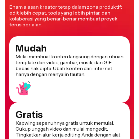
Enam alasan kreator tetap dalam zona produktif:
edit lebih cepat, tools yang lebih pintar, dan
kolaborasi yang benar-benar membuat proyek
terus berjalan.
Mudah
Mulai membuat konten langsung dengan ribuan
template dan video, gambar, musik, dan GIF
bebas hak cipta. Ubah konten dari internet
hanya dengan menyalin tautan.
Gratis
Kapwing sepenuhnya gratis untuk memulai.
Cukup unggah video dan mulai mengedit.
Tingkatkan alur kerja editing Anda dengan alat