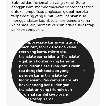
Subtitel
dan
Terjemahan
yang akurat. Suite
canggih kami memberdayakan content creator
untuk memperluas jangkauan global mereka
tanpa editing yang rumit. Kamu bahkan bisa
menggandakan kepribadian on-camera kamu
ke bahasa lain, memastikan bibir dan suara tetap
sinkron sempurna.
Aku appreciate kamu yang udah
reach out, tapi aku notice kalau
text yang kamu minta aku
translate cuma bilang "Translate"
- gak ada konten yang beneran
perlu ditranslate. Bisa kamu kasih
tau dong rich text apa yang
pengen kamu translate ke
Indonesian? Pas kamu share, aku
bakal senang bantu dengan
translation yang friendly dan
informal sambil keep brand
names tetap sama.