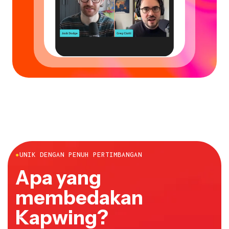
●
UNIK DENGAN PENUH PERTIMBANGAN
Apa yang
membedakan
Kapwing?