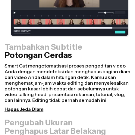
Tambahkan Subtitle
Potongan Cerdas
Pengubah Ukuran
Ubah ulang video lebih cepat dan buat tampilannya
lebih profesional dengan fitur Resize Canvas kami!
Hanya dalam beberapa klik, kamu bisa mengambil satu
video dan menyesuaikan ukurannya agar pas di setiap
platform lain, baik itu untuk TikTok, Youtube, Instagram,
Twitter, Linkedin, atau platform lainnya.
Ubah Ukuran Video
Penghapus Latar Belakang
Audio Bersih