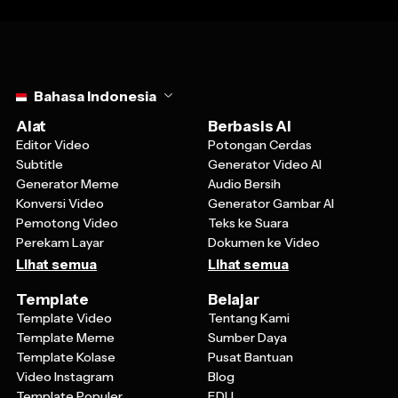
Select language
Bahasa Indonesia
Alat
Berbasis AI
Editor Video
Potongan Cerdas
Subtitle
Generator Video AI
Generator Meme
Audio Bersih
Konversi Video
Generator Gambar AI
Pemotong Video
Teks ke Suara
Perekam Layar
Dokumen ke Video
Lihat semua
Lihat semua
Template
Belajar
Template Video
Tentang Kami
Template Meme
Sumber Daya
Template Kolase
Pusat Bantuan
Video Instagram
Blog
Template Populer
EDU