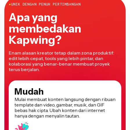
Apa yang
membedakan
Kapwing?
Enam alasan kreator tetap dalam zona produktif:
edit lebih cepat, tools yang lebih pintar, dan
kolaborasi yang benar-benar membuat proyek
terus berjalan.
Mudah
Mulai membuat konten langsung dengan ribuan
template dan video, gambar, musik, dan GIF
bebas hak cipta. Ubah konten dari internet
hanya dengan menyalin tautan.