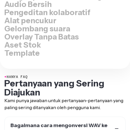
Pengeditan kolaboratif
Alat pencukur
Gelombang suara
Overlay Tanpa Batas
Aset Stok
Template
●
HANYA FAQ
Pertanyaan yang Sering
Diajukan
Kami punya jawaban untuk pertanyaan-pertanyaan yang
paling sering ditanyakan oleh pengguna kami.
Bagaimana cara mengonversi WAV ke
MP4?