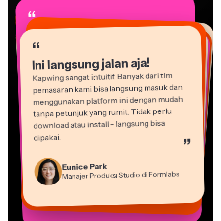
“
“
“
“
“
“
“
“
“
“
“
Ini langsung jalan aja!
Kapwing sangat intuitif. Banyak dari tim
pemasaran kami bisa langsung masuk dan
menggunakan platform ini dengan mudah
tanpa petunjuk yang rumit. Tidak perlu
download atau install - langsung bisa
dipakai.
”
Martin James
Editor Video
Natasha Ball
Eunice Park
Dina Segovia
Gracie Peng
Konsultan
Panos Papagapiou
Manajer Produksi Studio di Formlabs
Heidi Rae
Pekerja Freelance Virtual
Vannesia Darby
Direktur Konten
Mitch Rawlings
Mitra Pengelola di EPATHLON
Pendidikan
Kerry-lee Farla
CEO di MOXIE Nashville
Grant Taleck
Freelancer Layanan Informasi
Youtuber
Co-Founder di
AuthentIQMarketing.com