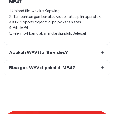
1. Upload file .wav ke Kapwing.
2. Tambahkan gambar atau video—atau pilih opsi stok.
3. Klik "Export Project" di pojok kanan atas.
4. Pilih MP4.
5. File .mp4 kamu akan mulai diunduh. Selesai!
Apakah WAV itu file video?
Nggak, format WAV digunakan untuk file audio yang
tidak dikompres. File WAV bisa ditambahkan ke video
Bisa gak WAV dipakai di MP4?
sebagai audio nanti, tapi buat memutar WAV sebagai
File WAV bisa ditambahkan sebagai lapisan audio saat
video, kamu perlu mengubah file .wav ke MP4.
mengedit video di tools seperti Kapwing. Kamu bisa
mengedit footage video dan audio WAV bersamaan
sebagai file MP4. Namun, karena MP4 adalah file "lossy"
dan WAV adalah file yang tidak dikompres, kualitas
audio .wav akan sedikit berkurang di video final.
●
UNIK DENGAN PENUH PERTIMBANGAN