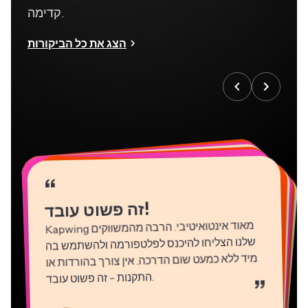
קדימה.
הצג את כל הביקורות
“
“
“
“
“
“
“
“
“
“
“
!
זה פשוט עובד
Kapwing
מאוד אינטואיטיבי. הרבה מהמשווקים
שלנו הצליחו להיכנס לפלטפורמה ולהשתמש בה
מיד ללא כמעט שום הדרכה. אין צורך בהורדות או
התקנות - זה פשוט עובד
.
”
Martin James
Natasha Ball
עורך וידאו