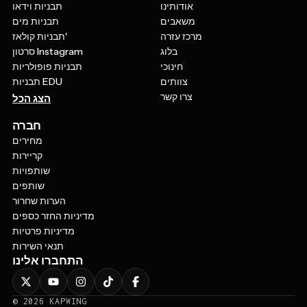
אודותינו
תבניות וידאו
משאבים
תבניות מים
מרכז עזרה
תבניות קולאז'
בלוג
סרטון Instagram
חינוכי
תבניות פופולריות
צוותים
תבניות EDU
צרו קשר
הצג הכל
חברה
מחירים
קריירות
שותפויות
שותפים
הערות שחרור
מדיניות החזר כספים
מדיניות פרטיות
תנאי השירות
התחברו אלינו
©
2026
KAPWING