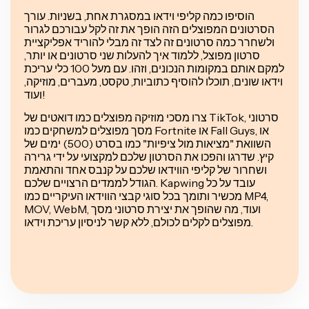
הוסיפו כמה קליפי וידאו במסגרת אחת, בשניות. עורך
הסרטונים המפוצלים הזה הופך את זה לקל עבורכם לגרור
ולשחרר כמה סרטונים זה לצד זה מבלי להוריד אפליקציית
סרטון מפוצל, ללמוד איך להעלות שני סרטונים או יותר,
למקם אותם במקומות הנכונים, וזהו. עם מעל 100 כלי עריכת
וידאו שונים, תוכלו להוסיף כתוביות, טקסט, מעברים, מוזיקה,
ועוד!
צרו מסכי מוזיקה מפוצלים כמו דואטים של TikTok, סרטוני
מסך מפוצלים למשחקים כמו Fortnite או Fall Guys, או
השוואת "מציאות מול ציפיות" כמו בסרט (500) ימים של
קיץ. שדרגו והפכו את הסרטון שלכם למקצועי על ידי גרירה
ושחרור של קליפי הווידאו שלכם על קנבס אחד והתאמת
הגודל לממדים הרצויים שלכם. Kapwing עובד על כל
מכשיר ותומך בכל סוגי קבצי הווידאו העיקריים כמו MP4,
MOV, WebM, ועוד, מה שהופך את יצירת סרטוני מסך
מפוצלים לקלים לכולם, ללא קשר לניסיון עריכת וידאו.