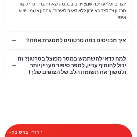
יוצרים וכלי עריכה שמצוידים בכל מה שאתה צריך כדי ליצור
סרטון צד לצד באייפון ללא דאגה לאיכות, אחסון או זמן ייצוא
איטי.
איך מכניסים כמה סרטונים למסגרת אחת?
קודם כל, בטח שעורך הווידאו שלך יכול להציג כמה סרטונים
למה כדאי להשתמש במסך מפוצל בסרטון? זה
במסגרת אחת. בהתאם לסוג העורך שיש לך, העלה וסדר את
קטעי הווידאו כמו שאתה רוצה. בעורך הווידאו המקוון
יכול להוסיף עניין, לספר סיפור מעניין יותר
ולמשוך את תשומת הלב של הצופים שלך!
Kapwing, יש לך שליטה מלאה על מיקום כל השכבות בסרטון,
כך שתוכל ללחוץ וגרור כל אלמנט, תמונה, GIF, קטעי וידאו לכל
שימוש במסך מפוצל בסרטון נותן יותר צבע ועומק לסרטון כולו.
מקום במסגרת אחת.
בהתאם להקשר של הסרטון שלך, יצירת סרטון עם מסך מפוצל
מאפשרת לך לתת יותר הקשר לקהל שלך, כמו הצגת תקופות
זמן שונות, נקודות מבט של נושאים שונים, נתיבי החלטה שונים
(מציאות מול ציפיות), ועוד הרבה יותר.
ייחודי בחשיבה
●