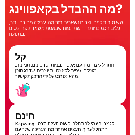
מה ההבדל בקאפווינג?
שש סיבות למה יוצרים נשארים בזרימה: עריכה מהירה יותר,
כלים חכמים יותר, והשתתפות שבאמת משמרת פרויקטים
בתנועה.
קל
התחל ליצור מיד עם אלפי תבניות וסרטונים, תמונות,
מוזיקה וגיפים ללא זכויות יוצרים. שדרג תוכן
מהאינטרנט על ידי הדבקת קישור.
חינם
Kapwing לגמרי חינמי להתחלה. פשוט העלה סרטון
והתחל לערוך. תעצים את זרימת העריכה שלך עם
הכלים המקוונים העוצמתיים שלנו.