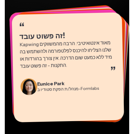
“
“
“
“
“
“
“
“
“
“
“
!
זה פשוט עובד
Kapwing
מאוד אינטואיטיבי. הרבה מהמשווקים
שלנו הצליחו להיכנס לפלטפורמה ולהשתמש בה
מיד ללא כמעט שום הדרכה. אין צורך בהורדות או
התקנות - זה פשוט עובד
.
”
Martin James
Natasha Ball
עורך וידאו
Gracie Peng
יועץ
Eunice Park
מנהל/ת תוכן
-Formlabs
Panos Papagapiou
מנהל/ת הפקת סטודיו ב
Dina Segovia
Kerry-lee Farla
שותף מנהל ב
Heidi Rae
עובד חופשי וירטואלי
Grant Taleck
-EPATHLON
Mitch Rawlings
Vannesia Darby
-AuthentIQMarketing.com
יוטיובר
חינוך
מייסד-שותף ב
שירותי מידע פריצלנסר
מנכ"ל ב-MOXIE Nashville