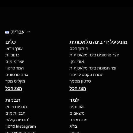
Select language
עברית
מונע על ידי בינה מלאכותית
כלים
חיתוך חכם
עורך וידאו
יוצר סרטונים בינה מלאכותית
כתוביות
אודיו נקי
יוצר מימים
יוצר תמונות בינה מלאכותית
המר סרטון
המרת טקסט לדיבור
גוזם סרטונים
סרטון מסמך
מקליט מסך
הצג הכל
הצג הכל
למד
תבניות
אודותינו
תבניות וידאו
משאבים
תבניות מים
מרכז עזרה
תבניות קולאז'
בלוג
סרטון Instagram
חינוכי
תבניות פופולריות