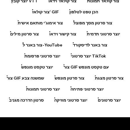
צור קולאז' תמונות
צור קולאז' וידאו
יוצר קובץ VTT
הכן טפט לטלפון
צור קולאז' GIF
צור סרטון מסך מפוצל
צור אימוג'י מותאם אישית
יוצר סרטוני תדמית
צור קישור וידאו
צור סרטון מילים
צור באנר לדיסקורד
צור באנר ל-YouTube
יוצר סרטוני TikTok
יוצר סרטוני פרסומת
צור GIF עם טקסט מונפש
יוצר טקסט מונפש
צור סרטון מצגת
צור סרטון מונפש
צור GIF שמשנה צבע
יוצר סרטוני פתיחה
יוצר סרטוני תמונות
יוצר סרטונים
יוצר סרטוני מוזיקה
סרטון הדרכה מגניב