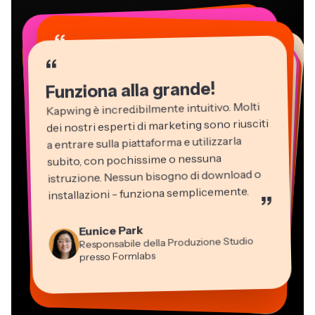
“
“
“
“
“
“
“
“
“
“
“
Funziona alla grande!
Kapwing è incredibilmente intuitivo. Molti
dei nostri esperti di marketing sono riusciti
a entrare sulla piattaforma e utilizzarla
subito, con pochissime o nessuna
istruzione. Nessun bisogno di download o
installazioni - funziona semplicemente.
”
Martin James
Editor Video
Eunice Park
Panos Papagapiou
Natasha Ball
Dina Segovia
Kerry-lee Farla
Responsabile della Produzione Studio
Heidi Rae
Socio Amministratore di EPATHLON
Gracie Peng
Libero professionista virtuale
Consulente
Youtuber
Grant Taleck
presso Formlabs
Istruzione
Direttore dei Contenuti
Mitch Rawlings
Vannesia Darby
Co-Founder di
Freelance dei Servizi Informativi
CEO di MOXIE Nashville
AuthentIQMarketing.com