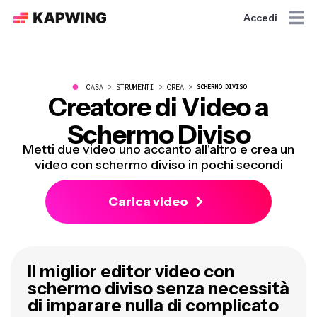
Accedi
●
CASA
STRUMENTI
CREA
SCHERMO DIVISO
Creatore di Video a
Schermo Diviso
Metti due video uno accanto all'altro e crea un
video con schermo diviso in pochi secondi
Carica video
Il miglior editor video con
schermo diviso senza necessità
di imparare nulla di complicato