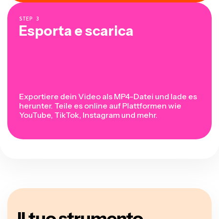
STEP
3
Esporta e scarica
Exportiere dein Video als MP4-Datei und lade es
herunter. Teile es online auf Plattformen wie
YouTube, TikTok, Instagram und mehr.
Il tuo strumento