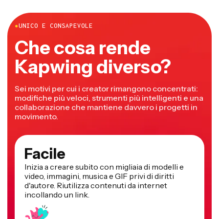
(reality vs. expectations), and much more.
●
UNICO E CONSAPEVOLE
Che cosa rende
Kapwing diverso?
Sei motivi per cui i creator rimangono concentrati:
modifiche più veloci, strumenti più intelligenti e una
collaborazione che mantiene davvero i progetti in
movimento.
Facile
Inizia a creare subito con migliaia di modelli e
video, immagini, musica e GIF privi di diritti
d'autore. Riutilizza contenuti da internet
incollando un link.