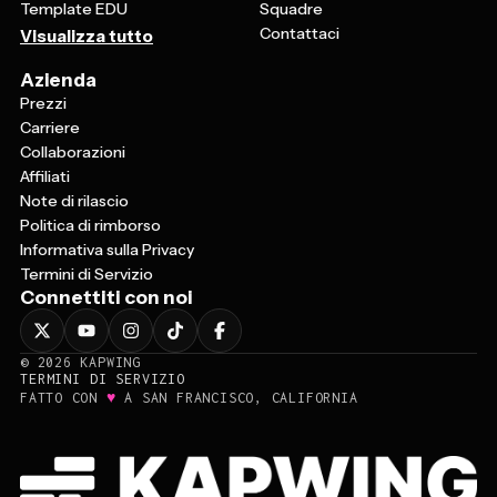
Template EDU
Squadre
Contattaci
Visualizza tutto
Azienda
Prezzi
Carriere
Collaborazioni
Affiliati
Note di rilascio
Politica di rimborso
Informativa sulla Privacy
Termini di Servizio
Connettiti con noi
©
2026
KAPWING
TERMINI DI SERVIZIO
♥
FATTO CON
A SAN FRANCISCO, CALIFORNIA