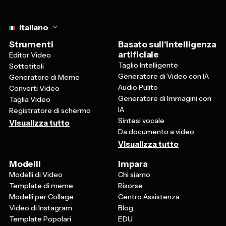
Select language
Italiano
Strumenti
Basato sull'intelligenza
artificiale
Editor Video
Taglio Intelligente
Sottotitoli
Generatore di Video con IA
Generatore di Meme
Audio Pulito
Converti Video
Generatore di Immagini con
Taglia Video
IA
Registratore di schermo
Sintesi vocale
Visualizza tutto
Da documento a video
Visualizza tutto
Modelli
Impara
Modelli di Video
Chi siamo
Template di meme
Risorse
Modelli per Collage
Centro Assistenza
Video di Instagram
Blog
Template Popolari
EDU