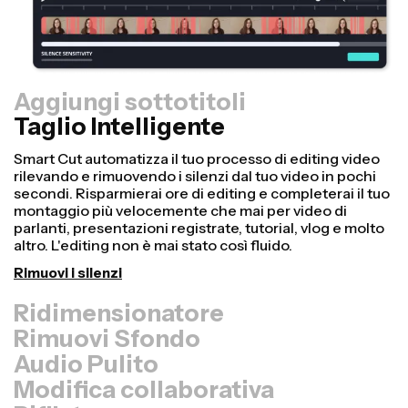
Aggiungi sottotitoli
Taglio Intelligente
Ridimensionatore
Riutilizza i video più velocemente e rendili più
professionali con la nostra funzione Resize Canvas! In
pochi clic, puoi prendere un singolo video e adattarlo
alle dimensioni giuste per ogni altra piattaforma, che sia
TikTok, YouTube, Instagram, Twitter, Linkedin o qualsiasi
altro posto.
Ridimensiona video
Rimuovi Sfondo
Audio Pulito
Modifica collaborativa