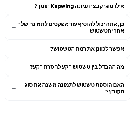
אילו סוגי קבצי תמונה Kapwing תומך?
התמונות שאתה מייצא. אם אתה רוצה להוריד את סימן המים,
תצטרך לשדרג לחשבון Kapwing Pro.
Kapwing תומך בפורמטים נפוצים של תמונות כמו JPG, HEIC,
WebP, PNG, ועוד.
כן, אתה יכול להוסיף עוד אפקטים לתמונה שלך
אחרי הטשטוש!
כן, אתה יכול להמשיך לערוך לאחר החלת טשטוש רקע לתמונה
שלך.
המר אותה לסרטון
אפשר לכוונן את רמת הטשטוש?
, הוסף טקסט, או החל פילטרים בתוך
העורך.
כן, סרגל ההטשטוש נותן לך שליטה מלאה על עוצמת האפקט,
מה ההבדל בין טשטוש רקע להסרת רקע?
כך שתוכל להחליט בדיוק איך הרקע שלך ייראה או יוסתר.
טשטוש הרקע מרכך ומטשטש את האזור מאחורי הנושא בעוד
ש
הסרת הרקע
מוחקת אותו לגמרי.
האם הוספת טשטוש לתמונה משנה את סוג
הקובץ?
לא, אפשר להטשטש כל תמונה בלי לשנות את סוג הקובץ.
בייצוא, תוכל להוריד את התמונה שלך כקובץ PNG או JPG,
ומבטיח תאימות אוניברסלית בכל הפלטפורמות.