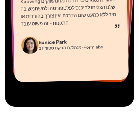
Kapwing
מאוד אינטואיטיבי. הרבה מהמשווקים
שלנו הצליחו להיכנס לפלטפורמה ולהשתמש בה
מיד ללא כמעט שום הדרכה. אין צורך בהורדות או
התקנות - זה פשוט עובד
.
”
Martin James
Natasha Ball
עורך וידאו
Gracie Peng
יועץ
Eunice Park
מנהל/ת תוכן
-Formlabs
Panos Papagapiou
מנהל/ת הפקת סטודיו ב
Dina Segovia
Kerry-lee Farla
שותף מנהל ב
Heidi Rae
עובד חופשי וירטואלי
Grant Taleck
-EPATHLON
Mitch Rawlings
Vannesia Darby
-AuthentIQMarketing.com
יוטיובר
חינוך
מייסד-שותף ב
שירותי מידע פריצלנסר
מנכ"ל ב-MOXIE Nashville