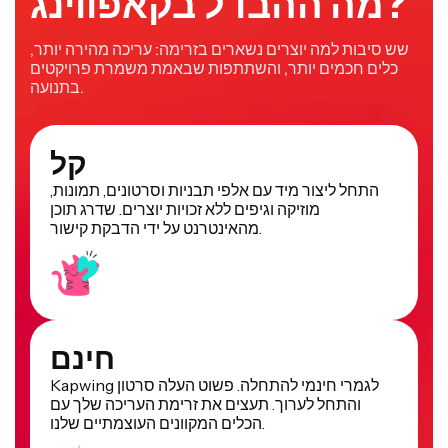
מה ההבדל בקאפווינג?
שש סיבות למה יוצרים נשארים בזרימה: עריכה מהירה יותר,
כלים חכמים יותר, והשתתפות שבאמת משמרת פרויקטים
בתנועה.
קל
התחל ליצור מיד עם אלפי תבניות וסרטונים, תמונות,
מוזיקה וגיפים ללא זכויות יוצרים. שדרג תוכן
מהאינטרנט על ידי הדבקת קישור.
חינם
Kapwing לגמרי חינמי להתחלה. פשוט העלה סרטון
והתחל לערוך. תעצים את זרימת העריכה שלך עם
הכלים המקוונים העוצמתיים שלנו.