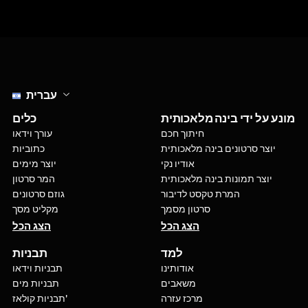
Select language
עברית
מונע על ידי בינה מלאכותית
כלים
חיתוך חכם
עורך וידאו
יוצר סרטונים בינה מלאכותית
כתוביות
אודיו נקי
יוצר מימים
יוצר תמונות בינה מלאכותית
המר סרטון
המרת טקסט לדיבור
גוזם סרטונים
סרטון מסמך
מקליט מסך
הצג הכל
הצג הכל
למד
תבניות
אודותינו
תבניות וידאו
משאבים
תבניות מים
מרכז עזרה
תבניות קולאז'