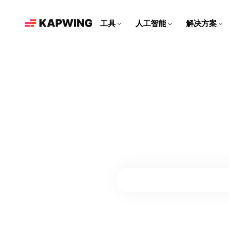
工具
人工智能
解决方案
面向营销团队
使用现代编辑工具加速内容创
作，助力品牌成长
视频编辑器
Kapwing 人工智能
资源
制作社交媒体视频
在一个地方编辑视频片段，
发现 Kapwing 的所有人工
帮助你创作更多的文章和指
为每个社交平台量身定制引人
合并音轨，并添加特效
智能工具
南
入胜的内容
重新利用工作室
AI 视频编辑器
视频教程
将视频剪辑成适合社交媒体的
使用 Kapwing 的尖端人工智
获取如何使用我们工具的逐步
短片
能工具创建视频
指导
配音
视频生成器
将对话翻译成40多种语言
使用人工智能创建关于任何主
题的视频