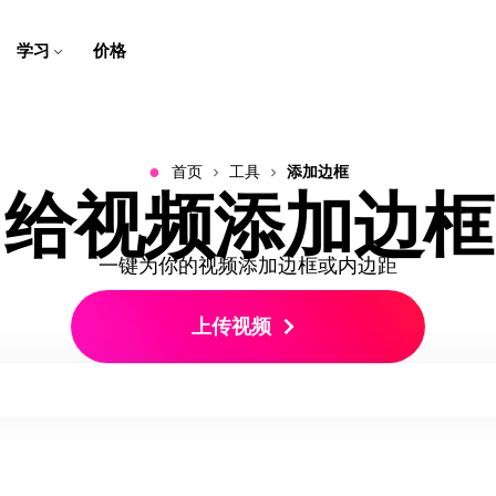
学习
价格
字幕制作者
脚本生成器
为培训团队
帮助中心
扬声器聚焦
视频翻译
面向学校
公司博客
在浏览器中为视频添加字幕和
只需点击几下，就能将想法转
创建和编辑屏幕录制、教程和
获取关于 Kapwing 的常见问
自动调整视频大小，聚焦在说
通过翻译音频和字幕，让内容
通过数字课程和多媒体作业，
跟着我们一起看看我们创业路
字幕
化为脚本
教学视频
题的答案
话者身上
更易获取
让学习变得生动有趣
上的故事吧
●
制作视频广告
翻译视频
首页
工具
添加边框
音频编辑器
B-Roll生成器
关于我们
文字转语音
清晰音频
联系我们
给视频添加边框
制作专业的、能让人驻足的视
通过本地化视频、音频和字
录制、编辑和清理播客和视频
自动生成相关且高质量的背景
了解更多关于我们公司和产品
只需点击几下，就能将文字转
提高音频质量并去除背景噪音
了解如何联系我们的团队
频广告，吸引潜在客户
幕，扩大你的受众范围
的音频
镜头
的信息
换成逼真的配音
一键为你的视频添加边框或内边距
调整视频大小
剪辑制作器
职业生涯
带字幕剪辑
角色一致性
更改视频的大小和尺寸
从一个视频中生成短片段
了解更多关于在 Kapwing 工
通过编辑文字来编辑视频
为视频项目创建可重复使用的
上传视频
作的信息
AI角色
视频转录
智能剪辑
查看全部
查看全部
自动将视频转换为文字
自动删除视频中的静音片段
在一个地方发现 Kapwing 的
发现 Kapwing 的所有智能工
所有工具
具