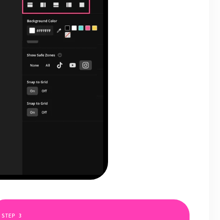
STEP
3