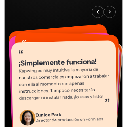
“
“
“
“
“
“
“
“
“
“
“
¡Simplemente funciona!
Kapwing es muy intuitiva: la mayoría de
nuestros comerciales empezaron a trabajar
con ella al momento, sin apenas
instrucciones. Tampoco necesitarás
descargar ni instalar nada, ¡lo usas y listo!
”
Eunice Park
Natasha Ball
Martin James
Director de producción en Formlabs
Gracie Peng
Asesor
Editor de vídeo
Dina Segovia
Grant Taleck
Panos Papagapiou
Directora de contenido
Kerry-lee Farla