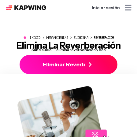
Iniciar sesión
●
INICIO
HERRAMIENTAS
ELIMINAR
REVERBERACIÓN
Elimina La Reverberación
Sube audio — elimina reverberación y eco
Eliminar Reverb