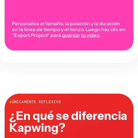
Personaliza el tamaño, la posición y la duración
en la línea de tiempo y el lienzo. Luego haz clic en
"Export Project" para
guardar tu video
.
●
ÚNICAMENTE REFLEXIVO
¿En qué se diferencia
Kapwing?