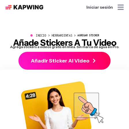
Iniciar sesión
●
INICIO
HERRAMIENTAS
AGREGAR STICKER
Añade Stickers A Tu Video
Agrega stickers a videos gratis en línea. Sin marca de agua en Pro.
Añadir Sticker Al Video