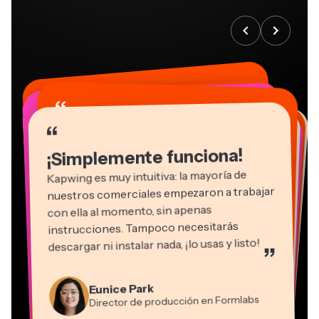
“
“
“
“
“
“
“
“
“
“
“
¡Simplemente funciona!
Kapwing es muy intuitiva: la mayoría de
nuestros comerciales empezaron a trabajar
con ella al momento, sin apenas
instrucciones. Tampoco necesitarás
descargar ni instalar nada, ¡lo usas y listo!
”
Eunice Park
Natasha Ball
Martin James
Director de producción en Formlabs
Gracie Peng
Asesor
Editor de vídeo
Dina Segovia
Grant Taleck
Panos Papagapiou
Directora de contenido
Kerry-lee Farla