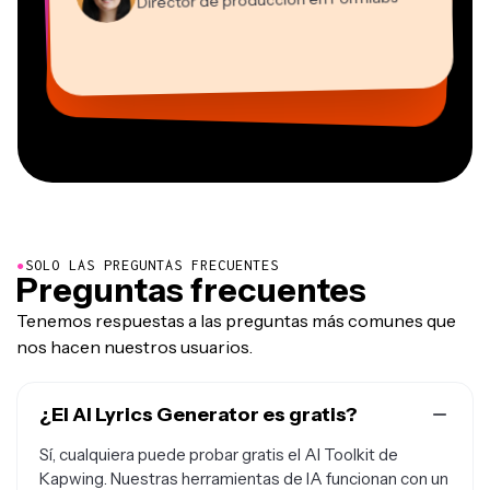
Gracie Peng
Asesor
Editor de vídeo
Dina Segovia
Grant Taleck
Panos Papagapiou
Directora de contenido
Kerry-lee Farla
Heidi Rae
Mitch Rawlings
Trabajador freelance virtual
Cofundador de
Socio directivo de EPATHLON
Youtuber
Educación
Freelance de servicios de información
Vannesia Darby
AuthentIQMarketing.com
CEO de MOXIE Nashville
●
SOLO LAS PREGUNTAS FRECUENTES
Preguntas frecuentes
Tenemos respuestas a las preguntas más comunes que
nos hacen nuestros usuarios.
¿El AI Lyrics Generator es gratis?
Sí, cualquiera puede probar gratis el AI Toolkit de
Kapwing. Nuestras herramientas de IA funcionan con un