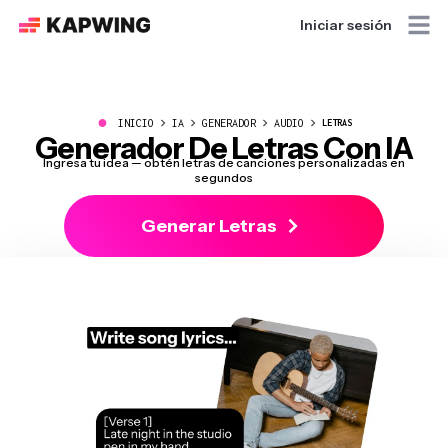
Iniciar sesión
●
INICIO
IA
GENERADOR
AUDIO
LETRAS
Generador De Letras Con IA
Ingresa tu idea — obtén letras de canciones personalizadas en
segundos
Generar Letras