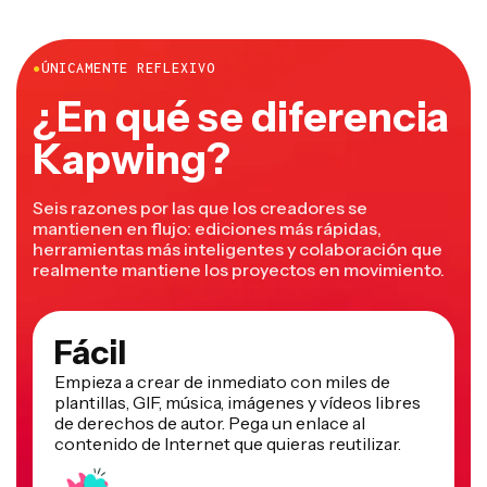
●
ÚNICAMENTE REFLEXIVO
¿En qué se diferencia
Kapwing?
Seis razones por las que los creadores se
mantienen en flujo: ediciones más rápidas,
herramientas más inteligentes y colaboración que
realmente mantiene los proyectos en movimiento.
Fácil
Empieza a crear de inmediato con miles de
plantillas, GIF, música, imágenes y vídeos libres
de derechos de autor. Pega un enlace al
contenido de Internet que quieras reutilizar.