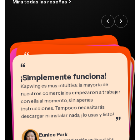
Mira todas las reseñas
“
“
“
“
“
“
“
“
“
“
“
¡Simplemente funciona!
Kapwing es muy intuitiva: la mayoría de
nuestros comerciales empezaron a trabajar
con ella al momento, sin apenas
instrucciones. Tampoco necesitarás
descargar ni instalar nada, ¡lo usas y listo!
”
Eunice Park
Natasha Ball
Martin James
Director de producción en Formlabs