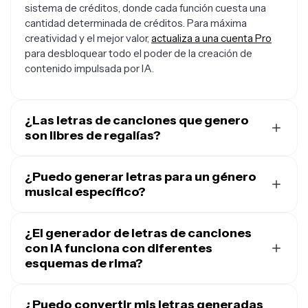
sistema de créditos, donde cada función cuesta una
cantidad determinada de créditos. Para máxima
creatividad y el mejor valor,
actualiza a una cuenta Pro
para desbloquear todo el poder de la creación de
contenido impulsada por IA.
¿Las letras de canciones que genero
son libres de regalías?
Sí, las letras que creas usando el generador de letras de
canciones con IA de Kapwing son libres de regalías y
¿Puedo generar letras para un género
disponibles para uso comercial. Puedes usarlas sin
musical específico?
preocupaciones en cualquier lugar, desde
YouTube
y
Sí, solo especifica el género que buscas, como pop, rap,
TikTok
hasta una noche de karaoke.
country, rock o hip hop, en tu prompt. Por ejemplo,
¿El generador de letras de canciones
"Escribe letras de rap sobre lo solitario que es ser
con IA funciona con diferentes
famoso."
esquemas de rima?
Puedes generar letras de canciones con cualquier
esquema de rima especificándolo directamente en tu
¿Puedo convertir mis letras generadas