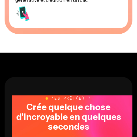
générative et d'édition en un clic.
T'ES PRÊT(E) ?
Crée quelque chose
d'incroyable en quelques
secondes