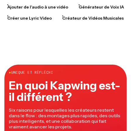
Ajouter de l'audio à une vidéo
Générateur de Voix IA
Créer une Lyric Video
Créateur de Vidéos Musicales
●
UNIQUE ET RÉFLÉCHI
En quoi Kapwing est-
il différent ?
Six raisons pour lesquelles les créateurs restent
dans le flow : des montages plus rapides, des outils
plus intelligents, et une collaboration qui fait
vraiment avancer les projets.