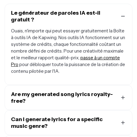
Le générateur de paroles IA est-il
gratuit ?
Ouais, n'importe qui peut essayer gratuitement la Boîte
à outils IA de Kapwing. Nos outils IA fonctionnent sur un
système de crédits, chaque fonctionnalité coûtant un
nombre défini de crédits. Pour une créativité maximale
et le meilleur rapport qualité-prix,
passe à un compte
Pro
pour débloquer toute la puissance de la création de
contenu pilotée par l'IA.
Are my generated song lyrics royalty-
free?
Ouais, les paroles que tu crées avec le générateur de
paroles de chanson IA de Kapwing sont libres de droits
Can I generate lyrics for a specific
d'auteur et disponibles pour un usage commercial. Tu
music genre?
peux les utiliser sans souci n'importe où, de
YouTube
et