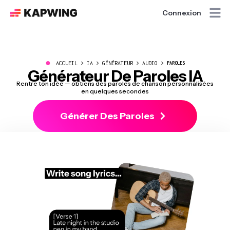
Connexion
●
ACCUEIL
IA
GÉNÉRATEUR
AUDIO
PAROLES
Générateur De Paroles IA
Rentre ton idée — obtiens des paroles de chanson personnalisées
en quelques secondes
Générer Des Paroles