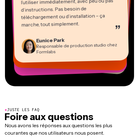
l’utiliser immédiatement, avec peu ou pas
d’instructions. Pas besoin de
téléchargement ou d’installation – ça
Martin James
marche, tout simplement.
”
Éditeur vidéo
Natasha Ball
Heidi Rae
Eunice Park
Gracie Peng
Panos Papagapiou
Consultant
Kerry-lee Farla
Dina Segovia
Responsable de production studio chez
Pédagogie
Directeur du contenu
Directeur associé chez EPATHLON
Travailleur en freelance virtuel
Youtubeur
Vannesia Darby
Mitch Rawlings
Formlabs
Grant Taleck
PDG de MOXIE Nashville
Freelance en services d’information
Cofondateur d’AuthentIQMarketing.com
●
JUSTE LES FAQ
Foire aux questions
Nous avons les réponses aux questions les plus
courantes que nos utilisateurs nous posent.