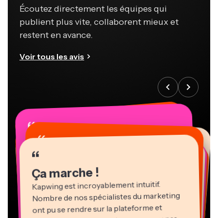
Écoutez directement les équipes qui
publient plus vite, collaborent mieux et
restent en avance.
Voir tous les avis
“
“
“
“
“
“
“
“
“
“
“
Ça marche !
Kapwing est incroyablement intuitif.
Nombre de nos spécialistes du marketing
ont pu se rendre sur la plateforme et