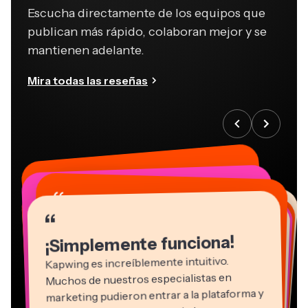
Escucha directamente de los equipos que
publican más rápido, colaboran mejor y se
mantienen adelante.
Mira todas las reseñas
“
“
“
“
“
“
“
“
“
“
“
¡Simplemente funciona!
Kapwing es increíblemente intuitivo.
Muchos de nuestros especialistas en
marketing pudieron entrar a la plataforma y