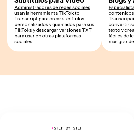
Subtítulos para Video
Blogs y
Administradores de redes sociales
Especialist
usan la herramienta TikTok to
contenidos
Transcript para crear subtítulos
Transcripc
personalizados y quemados para sus
convertir s
TikToks y descargar versiones TXT
texto y cre
para usar en otras plataformas
fáciles de l
sociales
más grande
●
STEP BY STEP