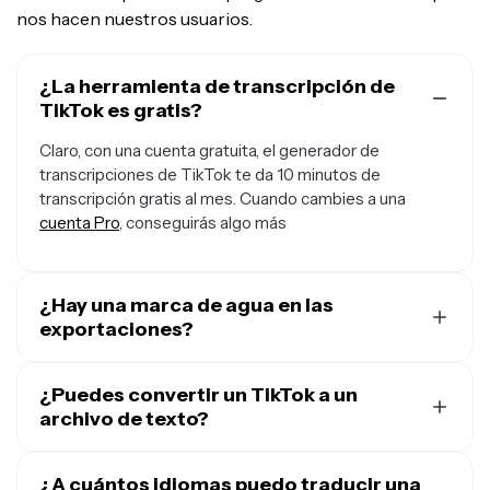
nos hacen nuestros usuarios.
¿La herramienta de transcripción de
TikTok es gratis?
Claro, con una cuenta gratuita, el generador de
transcripciones de TikTok te da 10 minutos de
transcripción gratis al mes. Cuando cambies a una
cuenta Pro
, conseguirás algo más
¿Hay una marca de agua en las
exportaciones?
Si estás usando Kapwing con una cuenta gratuita, cada
exportación —incluyendo la del Generador de
¿Puedes convertir un TikTok a un
Transcripciones de TikTok— incluirá una pequeña marca
archivo de texto?
de agua. Una vez que mejores a una
Cuenta Pro
, la
Sí, nuestra herramienta en línea de transcripción de
marca de agua se quitará de todos los videos para los
TikTok te permite generar un archivo TXT de un video
¿A cuántos idiomas puedo traducir una
que hagas una transcripción.