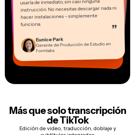
usarla de inmediato, sin casi ninguna
instrucción. No necesitas descargar nada ni
hacer instalaciones - simplemente
Martin James
funciona.
”
Editor de video
Panos Papagapiou
Natasha Ball
Kerry-lee Farla
Eunice Park
Socio Director en EPATHLON
Gracie Peng
Consultor
Heidi Rae
Dina Segovia
Youtuber
Grant Taleck
Gerente de Producción de Estudio en
Director de Contenido
Mitch Rawlings
Trabajador freelance virtual
Educación
Vannesia Darby
Co-Fundador en
Formlabs
Freelancer de Servicios de Información
CEO en MOXIE Nashville
AuthentIQMarketing.com
Más que solo
transcripción
de TikTok
Edición de video, traducción, doblaje y
subtítulos integrados