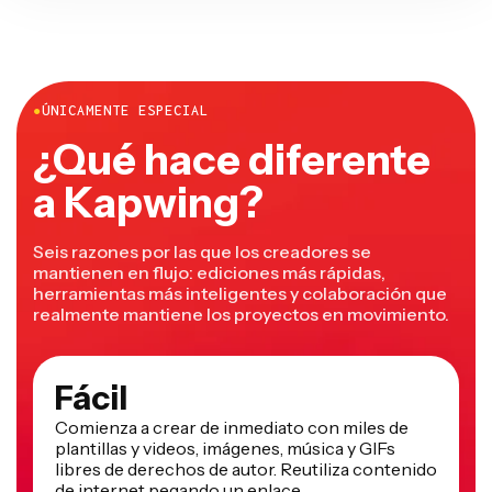
●
ÚNICAMENTE ESPECIAL
¿Qué hace diferente
a Kapwing?
Seis razones por las que los creadores se
mantienen en flujo: ediciones más rápidas,
herramientas más inteligentes y colaboración que
realmente mantiene los proyectos en movimiento.
Fácil
Comienza a crear de inmediato con miles de
plantillas y videos, imágenes, música y GIFs
libres de derechos de autor. Reutiliza contenido
de internet pegando un enlace.