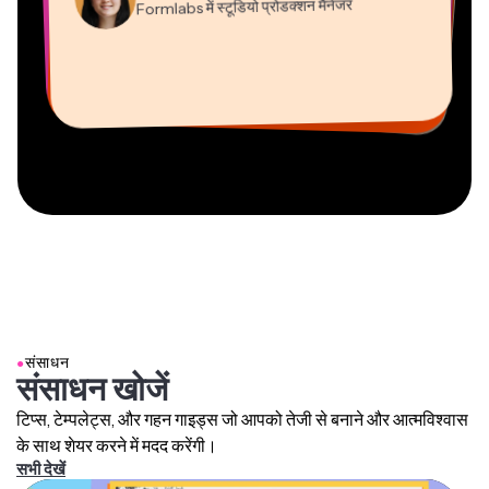
कंटेंट निदेशक
एपाथलॉन में प्रबंध भागीदार
Formlabs में स्टूडियो प्रोडक्शन मैनेजर
परामर्शदाता
Dina Segovia
Grant Taleck
Heidi Rae
वर्चुअल फ्रीलांस कार्यकर्ता
Kapwing में सह-संस्थापक
Kerry-lee Farla
शिक्षा
Mitch Rawlings
Vannesia Darby
AuthentIQMarketing.com के
यूट्यूबर
फ्रीलांसर सूचना सेवाएं
Kapwing में नैशविले का सीईओ
●
संसाधन
संसाधन खोजें
टिप्स, टेम्पलेट्स, और गहन गाइड्स जो आपको तेजी से बनाने और आत्मविश्वास
के साथ शेयर करने में मदद करेंगी।
सभी देखें