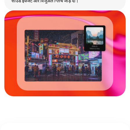
साउंड इफेक्ट और विजुअल ग्लिच जोड़ दो।