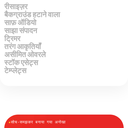
रीसाइज़र
बैकग्राउंड हटाने वाला
साफ़ ऑडियो
साझा संपादन
ट्रिमर
तरंग आकृतियाँ
असीमित ओवरले
स्टॉक एसेट्स
टेम्प्लेट्स
●
सोच-समझकर बनाया गया अनोखा