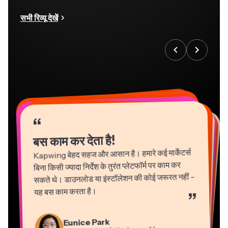
सभी रिव्यू देखें
“
“
“
“
“
“
“
“
“
“
“
बस काम कर देता है!
Kapwing बेहद सहज और आसान है। हमारे कई मार्केटर्स
बिना किसी ज्यादा निर्देश के तुरंत प्लेटफॉर्म पर काम कर
सकते थे। डाउनलोड या इंस्टॉलेशन की कोई जरूरत नहीं -
यह बस काम करता है।
”
Martin James
Gracie Peng
Panos Papagapiou
Natasha Ball
Eunice Park
वीडियो एडिटर