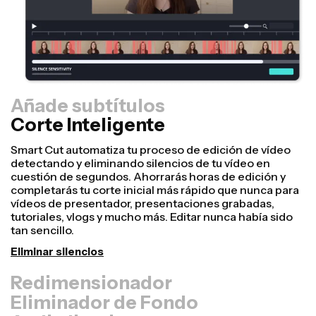
Añade subtítulos
Corte Inteligente
Redimensionador
¡Reutiliza vídeos más rápido y hazlos parecer más
profesionales con nuestra función de Resize Canvas!
En solo unos clics, puedes coger un único vídeo y
ajustarlo al tamaño perfecto para cualquier otra
plataforma, ya sea para TikTok, Youtube, Instagram,
Twitter, Linkedin o cualquier otro sitio.
Redimensionar vídeo
Eliminador de Fondo
Audio limpio