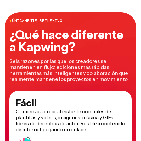
●
ÚNICAMENTE REFLEXIVO
¿Qué hace diferente
a Kapwing?
Seis razones por las que los creadores se
mantienen en flujo: ediciones más rápidas,
herramientas más inteligentes y colaboración que
realmente mantiene los proyectos en movimiento.
Fácil
Comienza a crear al instante con miles de
plantillas y vídeos, imágenes, música y GIFs
libres de derechos de autor. Reutiliza contenido
de internet pegando un enlace.