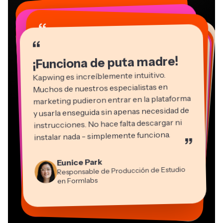
“
“
“
“
“
“
“
“
“
“
“
¡Funciona de puta madre!
Kapwing es increíblemente intuitivo.
Muchos de nuestros especialistas en
marketing pudieron entrar en la plataforma
y usarla enseguida sin apenas necesidad de
instrucciones. No hace falta descargar ni
instalar nada - simplemente funciona.
”
Martin James
Editor de vídeo
Natasha Ball
Eunice Park
Panos Papagapiou
Consultor
Responsable de Producción de Estudio
Socio Director en EPATHLON
Gracie Peng
Kerry-lee Farla
Heidi Rae
Dina Segovia
Grant Taleck
en Formlabs
Director de Contenidos
Mitch Rawlings
Trabajador freelance virtual
Youtuber
Educación
Vannesia Darby
Cofundador en
Freelance de Servicios de Información
CEO en MOXIE Nashville
AuthentIQMarketing.com