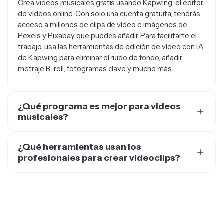
de vídeos online. Con solo una cuenta gratuita, tendrás
acceso a millones de clips de vídeo e imágenes de
Pexels y Pixabay que puedes añadir. Para facilitarte el
trabajo, usa las herramientas de edición de vídeo con IA
de Kapwing para eliminar el ruido de fondo, añadir
metraje B-roll, fotogramas clave y mucho más.
¿Qué programa es mejor para videos
musicales?
Con una puntuación de 4.9 estrellas y más de 4,500
reseñas de Google, Kapwing es el mejor programa para
¿Qué herramientas usan los
crear videos musicales. Crea un video musical que hará
profesionales para crear videoclips?
crecer tu comunidad y tus oyentes.
Músicos profesionales, artistas y productores usan una
amplia selección de programas para crear y editar
videoclips musicales.