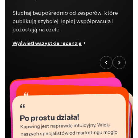
Słuchaj bezpośrednio od zespołów, które
publikują szybciej, lepiej współpracują i
pozostają na czele.
Wyświetl wszystkie recenzje
“
“
“
“
“
“
“
“
“
“
“
Po prostu działa!
Kapwing jest naprawdę intuicyjny. Wielu
naszych specjalistów od marketingu mogło