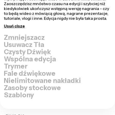
Przekształcaj filmy szybciej i sprawiaj, że wyglądają
bardziej profesjonalnie dzięki naszej funkcji Resize
Canvas! Wystarczy kilka kliknięć, aby wziąć jeden film i
dostosować go do odpowiedniego rozmiaru na każdej
innej platformie, czy to dla TikTok, YouTube, Instagram,
Twitter, Linkedin, czy gdziekolwiek indziej.
Zmień rozmiar wideo
Usuwacz Tła
Czysty Dźwięk
Wspólna edycja
Trymer
Fale dźwiękowe
Nielimitowane nakładki
Zasoby stockowe
Szablony