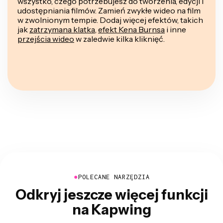
wszystko, czego potrzebujesz do tworzenia, edycji i
udostępniania filmów. Zamień zwykłe wideo na film
w zwolnionym tempie. Dodaj więcej efektów, takich
jak
zatrzymana klatka
,
efekt Kena Burnsa
i inne
przejścia wideo
w zaledwie kilka kliknięć.
●
POLECANE NARZĘDZIA
Odkryj jeszcze więcej funkcji
na Kapwing