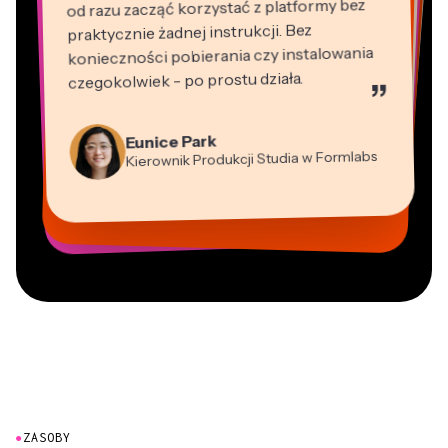
od razu zacząć korzystać z platformy bez
praktycznie żadnej instrukcji. Bez
konieczności pobierania czy instalowania
czegokolwiek - po prostu działa.
”
Martin James
Edytor wideo
Natasha Ball
Panos Papagapiou
Konsultant
Eunice Park
Heidi Rae
Wspólnik zarządzający w EPATHLON
Gracie Peng
Kierownik Produkcji Studia w Formlabs
Kerry-lee Farla
Dina Segovia
Edukacja
Dyrektor ds. Treści
Mitch Rawlings
Vannesia Darby
Grant Taleck
Youtuber
Wirtualny Freelancer
Freelancer usług informacyjnych
Dyrektor Zarządzający w MOXIE
Współzałożyciel w
Nashville
AuthentIQMarketing.com
●
ZASOBY