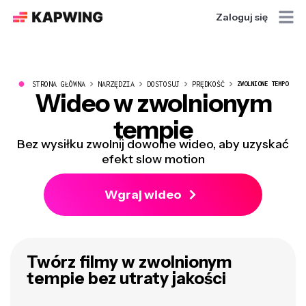
Zaloguj się
●
STRONA GŁÓWNA
NARZĘDZIA
DOSTOSUJ
PRĘDKOŚĆ
ZWOLNIONE TEMPO
Wideo w zwolnionym
tempie
Bez wysiłku zwolnij dowolne wideo, aby uzyskać
efekt slow motion
Wgraj wideo
Twórz filmy w zwolnionym
tempie bez utraty jakości