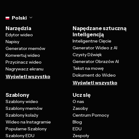
Select language
Polski
Narzędzia
Napędzane sztuczną
inteligencją
Edytor wideo
Inteligentne Cięcie
Napisy
Generator Wideo z AI
Generator memów
Czysty Dźwięk
Konwertuj wideo
Generator Obrazów AI
Przycinacz wideo
Tekst na mowę
Nagrywacz ekranu
Dokument do Wideo
Wyświetl wszystko
Wyświetl wszystko
Szablony
Ucz się
Szablony wideo
O nas
Szablony memów
Zasoby
Szablony kolaży
Centrum Pomocy
Wideo na Instagramie
Blog
Popularne Szablony
EDU
Szablony EDU
Zespoły