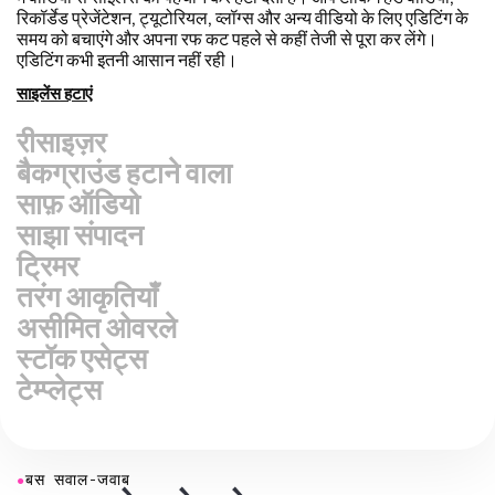
वीडियो को तेज़ी से रीपर्पोज करें और हमारी Resize Canvas सुविधा के
साथ उन्हें और अधिक पेशेवर दिखाएं! बस कुछ ही क्लिक्स में, आप एक ही वीडियो
को लेकर इसे हर प्लेटफॉर्म के लिए सही आकार में समायोजित कर सकते हैं, चाहे
वह TikTok, YouTube, Instagram, Twitter, Linkedin या कहीं
और हो।
वीडियो का आकार बदलें
बैकग्राउंड हटाने वाला
साफ़ ऑडियो
साझा संपादन
ट्रिमर
तरंग आकृतियाँ
असीमित ओवरले
स्टॉक एसेट्स
टेम्प्लेट्स
●
बस सवाल-जवाब