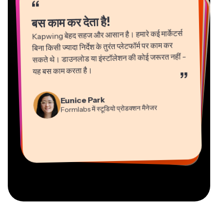
“
“
“
“
“
“
“
“
“
“
“
बस काम कर देता है!
Kapwing बेहद सहज और आसान है। हमारे कई मार्केटर्स
बिना किसी ज्यादा निर्देश के तुरंत प्लेटफॉर्म पर काम कर
सकते थे। डाउनलोड या इंस्टॉलेशन की कोई जरूरत नहीं -
यह बस काम करता है।
”
Martin James
Gracie Peng
Panos Papagapiou
Natasha Ball
Eunice Park
वीडियो एडिटर
कंटेंट निदेशक
एपाथलॉन में प्रबंध भागीदार
Formlabs में स्टूडियो प्रोडक्शन मैनेजर
परामर्शदाता
Dina Segovia
Grant Taleck
Heidi Rae
वर्चुअल फ्रीलांस कार्यकर्ता
Kapwing में सह-संस्थापक
Kerry-lee Farla
शिक्षा
Mitch Rawlings
Vannesia Darby
AuthentIQMarketing.com के
यूट्यूबर
फ्रीलांसर सूचना सेवाएं
Kapwing में नैशविले का सीईओ