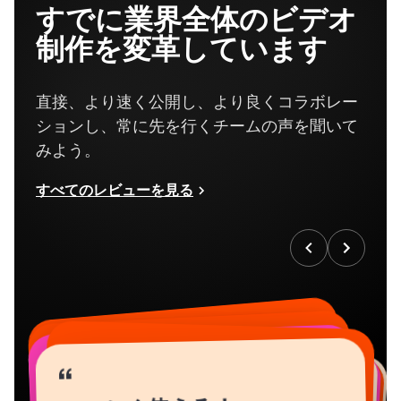
すでに業界全体のビデオ
制作を変革しています
直接、より速く公開し、より良くコラボレー
ションし、常に先を行くチームの声を聞いて
みよう。
すべてのレビューを見る
“
“
“
“
“
“
“
“
“
“
“