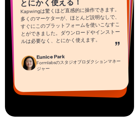
とにかく使える！
Kapwingは驚くほど直感的に操作できます。
多くのマーケターが、ほとんど説明なしで、
すぐにこのプラットフォームを使いこなすこ
とができました。ダウンロードやインストー
ルは必要なく、とにかく使えます。
”
Natasha Ball
Martin James
Eunice Park
Heidi Rae
コンサルタント
Panos Papagapiou
動画エディター
Formlabsのスタジオプロダクションマネー
教育
EPATHLON社マネージングパートナー
Gracie Peng
Dina Segovia
ジャー
Grant Taleck
Mitch Rawlings
コンテンツ担当ディレクター
バーチャルフリーランサー
Kerry-lee Farla
AuthentIQMarketing.comの共同設立者
情報サービスフリーランサー
Vannesia Darby
ユーチューバー
MOXIE Nashville社CEO