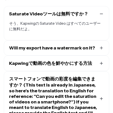
Saturate Videoツールは無料ですか？
そう、Kapwingの Saturate Video はすべてのユーザー
に無料だよ。
Will my export have a watermark on it?
Kapwingを無料アカウントで使ってる場合、Saturate
Videoを含むすべてのエクスポートにウォーターマーク
Kapwingで動画の色を鮮やかにする方法
が付いちゃいます。
Proアカウント
にアップグレードす
Kapwing スタジオでビデオの彩度を編集するには、新
れば、ウォーターマークは完全に削除されますよ。
しいプロジェクトを作成してビデオをアップロードして
スマートフォンで動画の彩度を編集できま
ね。次に、キャンバスでそれを選択して、右側のツール
すか？ (This text is already in Japanese,
バーの「調整」アイコンをクリックします。「色」の下
so here's the translation to English for
で、「彩度」スライダーを動かしてビデオに彩度を追加
reference: "Can you edit the saturation
しよう。スライダーで暖かさと色合いも調整できちゃい
of videos on a smartphone?") If you
ます。
meant to translate English to Japanese,