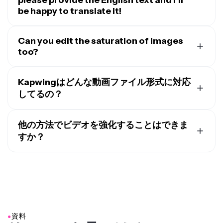
please provide the English text and I'll
Kapwing の他のツールでビデオを編集してから、ダウ
be happy to translate it!
ンロードして作品を共有する準備ができたら「プロジェ
クトをエクスポート」をクリックしてね。
そう、Kapwingスタジオをモバイルブラウザで開けば、
スマートフォンを使ってビデオに彩度を追加できるよ。
Can you edit the saturation of images
アップロードボタンを押してビデオをアップロードし
too?
て、キャンバスで選択するだけ。下部のツールバーの
はい、Kapwingの
Saturate Image tool
を使って、写真の
「調整」をクリックして「彩度」を選んで、スライダー
彩度を追加したり編集したりできますよ。
Kapwingはどんな動画ファイル形式に対応
をドラッグしてビデオの彩度を追加したり編集したりで
してるの？
きるんだ。
Kapwingは、MP4、MOV、WebMなど、すべての主要
Kapwingの他の
ビデオ編集ツール
（AI解像度向上、エフ
なビデオファイル形式に対応しているんだよ。これらの
ェクト、フィルター、トランジションなど）も使える
他の方法でビデオを強化することはできま
ファイル形式のどれでもビデオプロジェクトをアップロ
よ。その後、「プロジェクトをエクスポート」をクリッ
すか？
ードしたりダウンロードしたりできちゃう。
クして、高解像度ビデオをMP4、MOV、またはWebM
そう、Kapwingは同じスタジオに組み込まれた強力なビ
形式でダウンロードすればOK。
デオ強化ツールも提供しているんだ。
ビデオの解像度を
アップスケール
したり、揺れを安定させたり、
音声品質
を向上させたり
、ワンクリックのAIツールで目線の問題
を修正できるよ。
●
資料