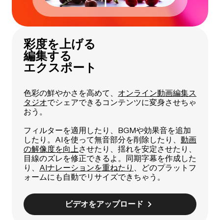
彩度を上げる
編集する
エクスポート
色彩の鮮やかさを高めて、
オンライン動画編集ス
タジオ
でシェアできるコンテンツに変身させちゃ
おう。
フィルターを適用したり、BGMや効果音を追加
したり。AIを使って無音部分を削除したり、
動画
の解像度を向上
させたり、揺れを安定させたり、
目線のズレを修正できるよ。同期字幕を作成した
り、
AIナレーションを重ねたり
、どのプラットフ
ォームにも自動でリサイズできちゃう。
ビデオをアップロード