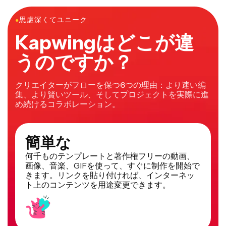
だ。残った音声は、たいてい視聴者の反応を引き出す注
目ポイントになってるよ。音声とGIFを組み合わせて
●
思慮深くてユニーク
MP4としてエクスポートした後は、そのビデオを直接
Kapwingはどこが違
Facebook、Twitter、TikTokに保存して共有できるん
だ。
うのですか？
クリエイターがフローを保つ6つの理由：より速い編
集、より賢いツール、そしてプロジェクトを実際に進
め続けるコラボレーション。
簡単な
何千ものテンプレートと著作権フリーの動画、
画像、音楽、GIFを使って、すぐに制作を開始で
きます。リンクを貼り付ければ、インターネッ
ト上のコンテンツを用途変更できます。