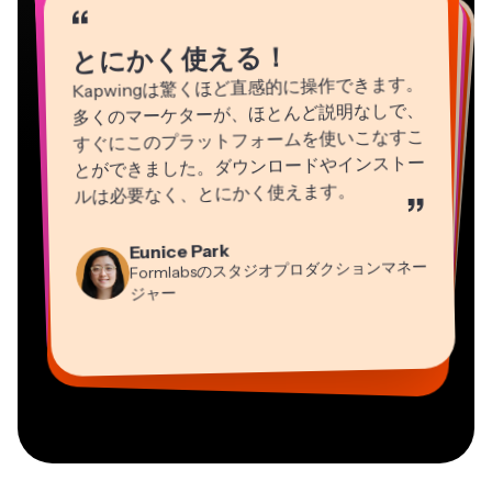
“
“
“
“
“
“
“
“
“
とにかく使える！
Kapwingは驚くほど直感的に操作できます。
多くのマーケターが、ほとんど説明なしで、
すぐにこのプラットフォームを使いこなすこ
とができました。ダウンロードやインストー
ルは必要なく、とにかく使えます。
”
Natasha Ball
Martin James
Eunice Park
Heidi Rae
コンサルタント
Panos Papagapiou
動画エディター
Formlabsのスタジオプロダクションマネー
教育
EPATHLON社マネージングパートナー
Gracie Peng
Dina Segovia
ジャー
Grant Taleck
Mitch Rawlings
コンテンツ担当ディレクター
バーチャルフリーランサー
Kerry-lee Farla
AuthentIQMarketing.comの共同設立者
情報サービスフリーランサー
Vannesia Darby
ユーチューバー
MOXIE Nashville社CEO