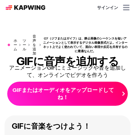
サインイン
音
GIF（ジフまたはガイフ）は、静止画像のシーケンスを短いア
ホ
ツ
声
ニメーションとして表示するデジタル画像形式だよ。インター
●
ー
ー
を
ネット上でよく使われていて、面白い表現や反応を共有するの
ム
ル
追
に最適なんだ。
加
GIFに音声を追加する
アニメーションGIFにミュージックや音を追加し
て、オンラインでビデオを作ろう
GIFまたはオーディオをアップロードして
ね！
GIFに音楽をつけよう！