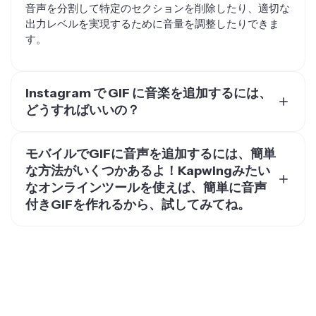
音声を分割して特定のセクションを削除したり、適切な
出力レベルを実現するために音量を調整したりできま
す。
Instagram で GIF に音楽を追加するには、
どうすればいいの？
Instagramで音楽をGIFに追加するには、クリエイターは
信頼できる外部エディターが必要です。このプロセスに
モバイルでGIFに音声を追加するには、簡単
は、音楽をGIFに組み込み、メディアをMP4に変換して
な方法がいくつかあるよ！Kapwingみたい
Instagramの様々な投稿フォーマットで共有することが
なオンラインツールを使えば、簡単に音声
含まれます。Kapwingなら、どのデバイスからでも音声
付きGIFを作れるから、試してみてね。
とGIFをアップロードしたり、GIPHYプラグインを使っ
てプラットフォームに共有したGIFに音声を追加したり
モバイルでGIFに音声を追加したいときって、簡単に使
できるよ。
えて、いろんな音声ファイルを手軽にGIFに付けられる
ツールが欲しいよね。そんな時におすすめなのが
Kapwingなんだ。Kapwingを使えば、音声ファイルを数
秒にカットしたり、真ん中の不要な部分を削除したり、
両方のファイルをうまく同期させて再生したりできるん