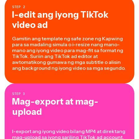
STEP
2
I-edit ang iyong TikTok
video ad
Gamitin ang template ng safe zone ng Kapwing
para sa madaling simula o i-resize nang mano-
mano ang iyong video para mag-fit sa format ng
TikTok. Suriin ang TikTok ad editor at
awtomatikong gumawa ng mga subtitle o alisin
ang background ng iyong video sa mga segundo.
STEP
3
Mag-export at mag-
upload
I-export ang iyong video bilang MP4 at direktang
mag-upload sa iyong sariling TikTok ad account.