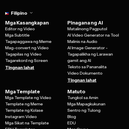
Select language
Filipino
Mga Kasangkapan
Pinagana ng AI
Editor ng Video
Matalinong Pagputol
Mga Subtitle
AI Video Generator na Tool
Tagapaggawa ng Meme
Malinis na Audio
Mag-convert ng Video
AI Image Generator -
Tagapilas ng Video
Tagapalikha ng Larawan
Tagarekord ng Screen
gamit ang AI
Teksto sa Pananalita
Tingnan lahat
Video Dokumento
Tingnan lahat
Mga Template
Matuto
Mga Template ng Video
Tungkol sa Amin
Template ng Meme
Mga Mapagkukunan
Template ng Kolase
Sentro ng Tulong
Instagram Video
Blog
Mga Sikat na Template
EDU
EDU Templates
Mga Grupo