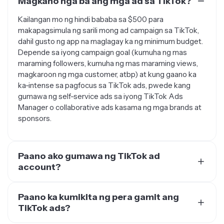
Kailangan mo ng hindi bababa sa $500 para
makapagsimula ng sarili mong ad campaign sa TikTok,
dahil gusto ng app na maglagay ka ng minimum budget.
Depende sa iyong campaign goal (kumuha ng mas
maraming followers, kumuha ng mas maraming views,
magkaroon ng mga customer, atbp) at kung gaano ka
ka-intense sa pagfocus sa TikTok ads, pwede kang
gumawa ng self-service ads sa iyong TikTok Ads
Manager o collaborative ads kasama ng mga brands at
sponsors.
Paano ako gumawa ng TikTok ad
account?
Para makagawa ng TikTok ad account, kailangan mong
mag-sign up sa TikTok Ads Manager > I-install ang
Paano ka kumikita ng pera gamit ang
TikTok Pixel > Gumawa ng bagong ad campaign >
TikTok ads?
Bumuo ng ad group > Gumawa ng ad > Ilunsad ang iyong
May iba't ibang paraan para kumita gamit ang TikTok
ad at saka i-track ang performance nito habang