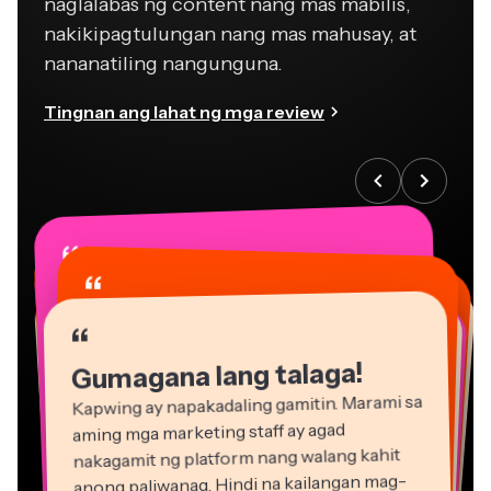
nakikipagtulungan nang mas mahusay, at
nananatiling nangunguna.
Tingnan ang lahat ng mga review
“
“
“
“
“
“
“
“
“
“
“
Gumagana lang talaga!
Kapwing ay napakadaling gamitin. Marami sa
aming mga marketing staff ay agad
nakagamit ng platform nang walang kahit
anong paliwanag. Hindi na kailangan mag-
download o mag-install - gumagana kaagad!