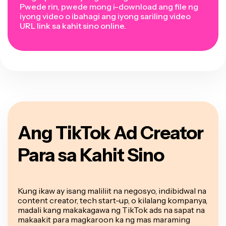
Pwede rin, pwede mong i-download ang file ng
iyong video o ibahagi ang iyong sariling video
URL link sa kahit sino online.
Ang TikTok Ad Creator
Para sa Kahit Sino
Kung ikaw ay isang maliliit na negosyo, indibidwal na
content creator, tech start-up, o kilalang kompanya,
madali kang makakagawa ng TikTok ads na sapat na
makaakit para magkaroon ka ng mas maraming