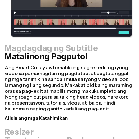
Magdagdag ng Subtitle
Matalinong Pagputol
Resizer
Gumawa ng mga video nang mas mabilis at mas
propesyonal gamit ang aming Resize Canvas feature!
Sa ilang mga click lamang, maaari kang kumuha ng
isang video at i-adjust ito para maging tamang laki para
sa iba't ibang platform, maging ito para sa TikTok,
Youtube, Instagram, Twitter, Linkedin, o kahit saan pa
man.
I-resize ang Video
Tagatagipas ng Background