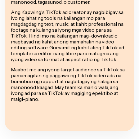
manonood, tagasunod, o customer.
Ang Kapwing's TikTok ad creator ay nagbibigay sa
iyo ng lahat ng tools na kailangan mo para
magdagdag ng text, music, at kahit professional na
footage na kulang sa iyong mga video para sa
TikTok. Hindi mo na kailangan mag-download o
magbayad ng kahit anong mamahalin na video
editing software. Gumamit ng kahit aling TikTok ad
template sa editor nang libre para matugma ang
iyong video sa format at aspect ratio ng TikTok.
Maabot mo ang iyong target audience sa TikTok sa
pamamagitan ng paggawa ng TikTok video ads na
bumubuo ng rapport at nagbibigay ng halaga sa
manonood kaagad. May team ka man o wala, ang
iyong ad para sa TikTok ay magiging epektibo at
maigi-plano.