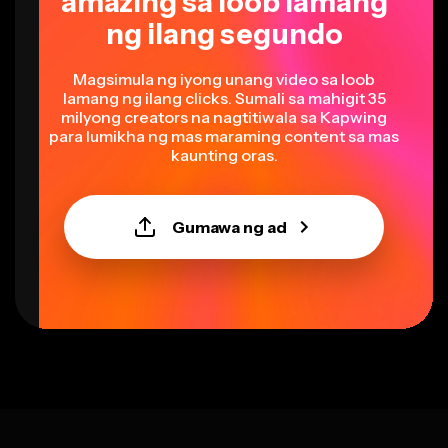
ng ilang segundo
Magsimula ng iyong unang video sa loob
lamang ng ilang clicks. Sumali sa mahigit 35
milyong creators na nagtitiwala sa Kapwing
para lumikha ng mas maraming content sa mas
kaunting oras.
Gumawa ng ad