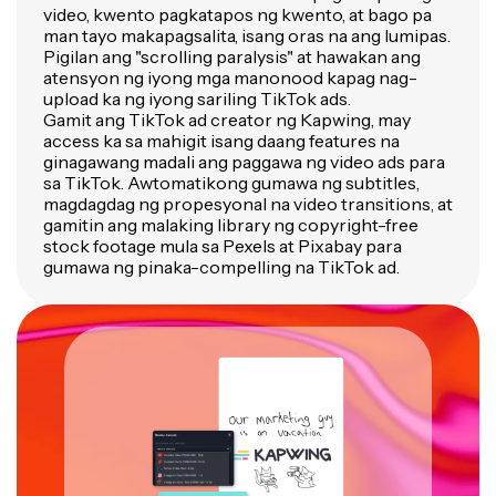
video, kwento pagkatapos ng kwento, at bago pa
man tayo makapagsalita, isang oras na ang lumipas.
Pigilan ang "scrolling paralysis" at hawakan ang
atensyon ng iyong mga manonood kapag nag-
upload ka ng iyong sariling TikTok ads.
Gamit ang TikTok ad creator ng Kapwing, may
access ka sa mahigit isang daang features na
ginagawang madali ang paggawa ng video ads para
sa TikTok. Awtomatikong gumawa ng subtitles,
magdagdag ng propesyonal na video transitions, at
gamitin ang malaking library ng copyright-free
stock footage mula sa Pexels at Pixabay para
gumawa ng pinaka-compelling na TikTok ad.