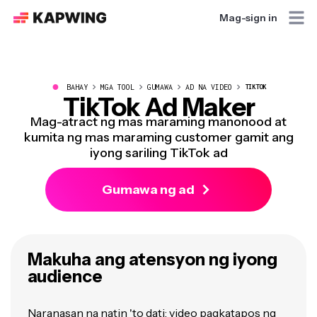
Mag-sign in
●
BAHAY
MGA TOOL
GUMAWA
AD NA VIDEO
TIKTOK
TikTok Ad Maker
Mag-atract ng mas maraming manonood at
kumita ng mas maraming customer gamit ang
iyong sariling TikTok ad
Gumawa ng ad
Makuha ang atensyon ng iyong
audience
Naranasan na natin 'to dati: video pagkatapos ng