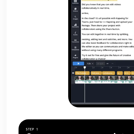
STEP
1