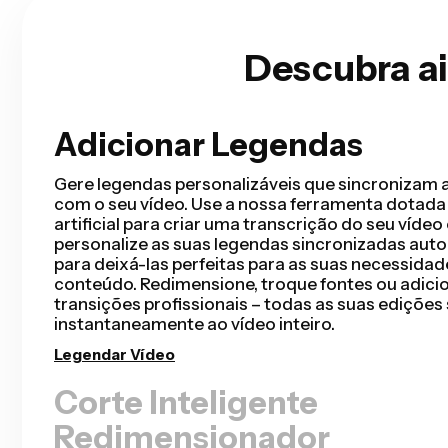
Descubra a
Adicionar Legendas
Corte Inteligente
O Corte Inteligente automatiza o seu processo d
detectando e removendo silêncios do seu vídeo
segundos. Você vai economizar horas de edição e
rascunho mais rápido do que nunca para vídeos
cabeça, apresentações gravadas, tutoriais, vlogs
edições nunca foram tão perfeitas.
Remover Silêncios
Redimensionador
Removedor de Fundo