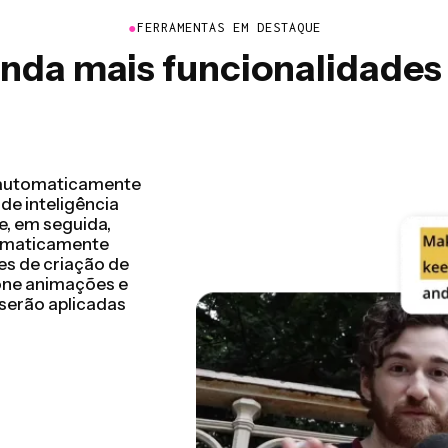
●
FERRAMENTAS EM DESTAQUE
inda mais funcionalidades
e edição de vídeo
 em questão de
 concluir o seu
 com foco em
 e muito mais. As