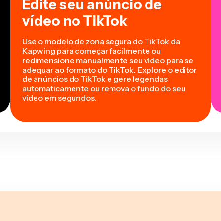
Edite seu anúncio de
vídeo no TikTok
Use o modelo de zona segura do TikTok da
Kapwing para começar facilmente ou
redimensione manualmente seu vídeo para se
adequar ao formato do TikTok. Explore o editor
de anúncios do TikTok e gere legendas
automaticamente ou remova o fundo do seu
vídeo em segundos.