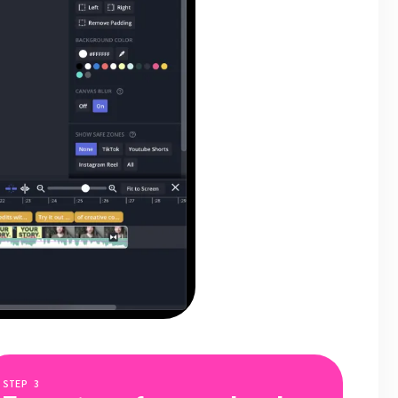
STEP
3