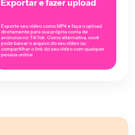
Exportar e fazer upload
Exporte seu vídeo como MP4 e faça o upload
diretamente para sua própria conta de
anúncios no TikTok. Como alternativa, você
pode baixar o arquivo do seu vídeo ou
compartilhar o link do seu vídeo com qualquer
pessoa online.