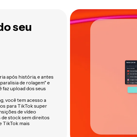
s silêncios do seu vídeo
ferramentas inteligentes do
um só lugar
Kapwing
do seu
ia após história, e antes
aralisia de rolagem" e
 faz upload dos seus
g, você tem acesso a
eos para TikTok super
nsições de vídeo
 de stock sem direitos
de TikTok mais