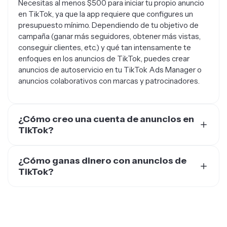
Necesitas al menos $500 para iniciar tu propio anuncio
en TikTok, ya que la app requiere que configures un
presupuesto mínimo. Dependiendo de tu objetivo de
campaña (ganar más seguidores, obtener más vistas,
conseguir clientes, etc.) y qué tan intensamente te
enfoques en los anuncios de TikTok, puedes crear
anuncios de autoservicio en tu TikTok Ads Manager o
anuncios colaborativos con marcas y patrocinadores.
¿Cómo creo una cuenta de anuncios en
TikTok?
Para crear una cuenta de anuncios en TikTok, necesitas:
crear una cuenta en TikTok Ads Manager > Instalar el
¿Cómo ganas dinero con anuncios de
Pixel de TikTok > Crear una nueva campaña publicitaria
TikTok?
> Crear un grupo de anuncios > Crear un anuncio >
Hay varios caminos para ganar dinero con anuncios de
Lanzar tu anuncio y analizar su rendimiento con el
TikTok. Si trabajas por tu cuenta, puedes conseguir
tiempo.
pasta con anuncios en feed, anuncios de vista superior
o tomas de marca. Si tienes alguna colaboración con