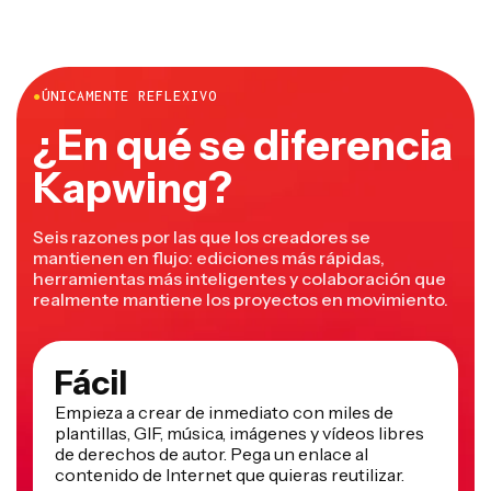
marcas o patrocinadores, puedes ganar dinero creando
efectos de marca, desafíos de hashtags patrocinados o
anuncios promocionados.
●
ÚNICAMENTE REFLEXIVO
¿En qué se diferencia
Kapwing?
Seis razones por las que los creadores se
mantienen en flujo: ediciones más rápidas,
herramientas más inteligentes y colaboración que
realmente mantiene los proyectos en movimiento.
Fácil
Empieza a crear de inmediato con miles de
plantillas, GIF, música, imágenes y vídeos libres
de derechos de autor. Pega un enlace al
contenido de Internet que quieras reutilizar.