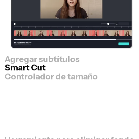
Agregar subtítulos
Smart Cut
Controlador de tamaño
Reutiliza tus vídeos más rápido y dales un aspecto más
profesional con la opción para cambiar de tamaño el
lienzo. Con unos pocos clics, puedes tomar un vídeo y
ajustarlo hasta el tamaño adecuado para cualquier otra
plataforma, da igual que sea TikTok, YouTube,
Instagram, Twitter o LinkedIn.
Cambiar tamaño de vídeo