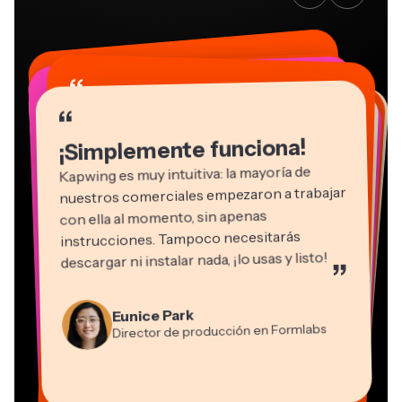
“
“
“
“
“
“
“
“
“
“
“
¡Simplemente funciona!
Kapwing es muy intuitiva: la mayoría de
nuestros comerciales empezaron a trabajar
con ella al momento, sin apenas
instrucciones. Tampoco necesitarás
descargar ni instalar nada, ¡lo usas y listo!
”
Eunice Park
Natasha Ball
Martin James
Director de producción en Formlabs
Gracie Peng
Asesor
Editor de vídeo
Dina Segovia
Grant Taleck
Panos Papagapiou
Directora de contenido
Kerry-lee Farla
Heidi Rae
Mitch Rawlings
Trabajador freelance virtual
Cofundador de
Socio directivo de EPATHLON
Youtuber
Educación
Freelance de servicios de información
Vannesia Darby
AuthentIQMarketing.com
CEO de MOXIE Nashville