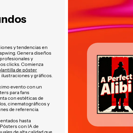
undos
iones y tendencias en
Kapwing. Genera diseños
 profesionales y
nos clicks. Comienza
lantilla de póster
ilustraciones y gráficos.
ximo evento con un
sters para fans
enta con estéticas de
dos, cinematográficos y
nes de referencia.
mentados hasta
 Pósters con IA de
uales de alta calidad que