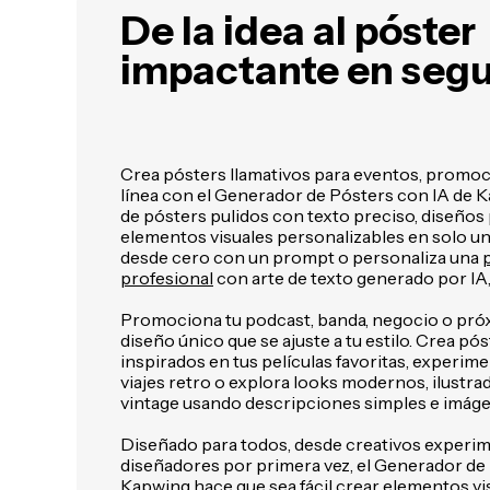
De la idea al póster
impactante en seg
Crea pósters llamativos para eventos, promoc
línea con el Generador de Pósters con IA de 
de pósters pulidos con texto preciso, diseños
elementos visuales personalizables en solo u
desde cero con un prompt o personaliza una
p
profesional
con arte de texto generado por IA, 
Promociona tu podcast, banda, negocio o pró
diseño único que se ajuste a tu estilo. Crea pó
inspirados en tus películas favoritas, experim
viajes retro o explora looks modernos, ilustra
vintage usando descripciones simples e imáge
Diseñado para todos, desde creativos experi
diseñadores por primera vez, el Generador de
Kapwing hace que sea fácil crear elementos vis