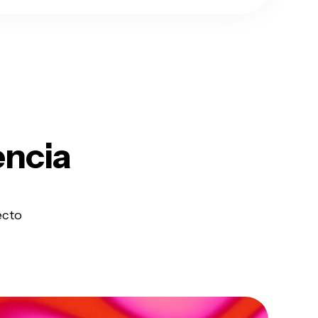
encia
ecto