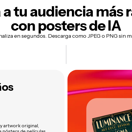
 a tu audiencia más 
con posters de IA
naliza en segundos. Descarga como JPEG o PNG sin m
ños
y artwork original,
 pósters de películas