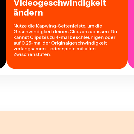
Videogeschwindigkeit
ändern
Nutze die Kapwing-Seitenleiste, um die
Geschwindigkeit deines Clips anzupassen. Du
kannst Clips bis zu 4-mal beschleunigen oder
auf 0,25-mal der Originalgeschwindigkeit
verlangsamen – oder spiele mit allen
Zwischenstufen.