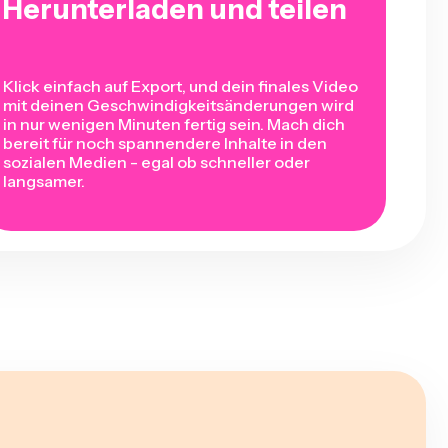
Herunterladen und teilen
Klick einfach auf Export, und dein finales Video
mit deinen Geschwindigkeitsänderungen wird
in nur wenigen Minuten fertig sein. Mach dich
bereit für noch spannendere Inhalte in den
sozialen Medien - egal ob schneller oder
langsamer.