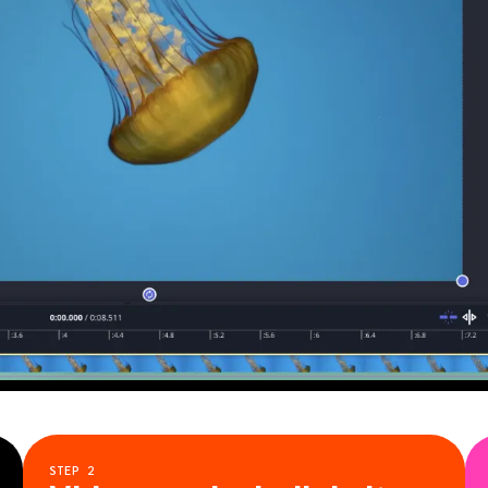
STEP
2