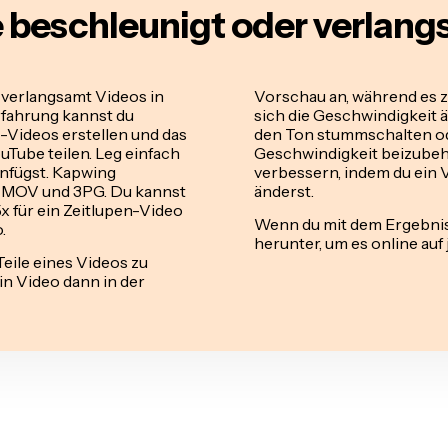
 beschleunigt oder verlan
 verlangsamt Videos in
Vorschau an, während es 
fahrung kannst du
sich die Geschwindigkeit ä
-Videos erstellen und das
den Ton stummschalten ode
uTube teilen. Leg einfach
Geschwindigkeit beizubeha
infügst. Kapwing
verbessern, indem du ein 
4, MOV und 3PG. Du kannst
änderst.
x für ein Zeitlupen-Video
Wenn du mit dem Ergebnis 
.
herunter, um es online auf 
Teile eines Videos zu
in Video dann in der