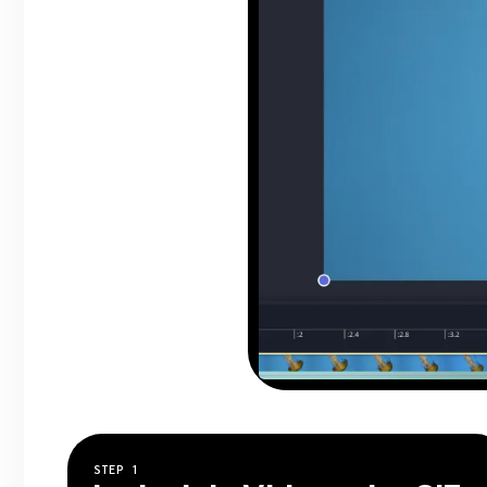
STEP
1