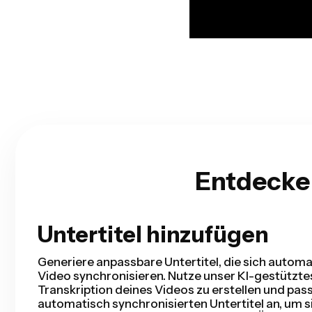
Entdecke
Untertitel hinzufügen
Smarter Schnitt
Smart Cut automatisiert deinen Videoprozess, i
deinem Video erkennt und entfernt - und das in 