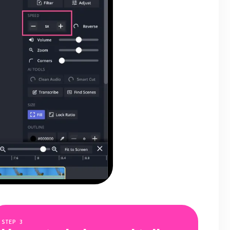
STEP
3