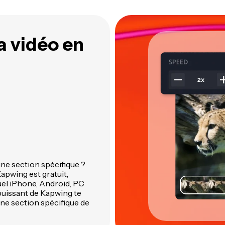
es silences de ta vidéo
intelligents de Kapwing
exte automatiquement
Kapwing à un seul endroit
la vidéo en
une section spécifique ?
Kapwing est gratuit,
uel iPhone, Android, PC
e puissant de Kapwing te
une section spécifique de