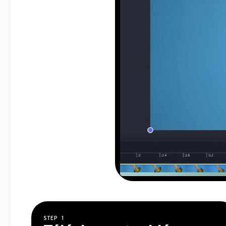
STEP
1