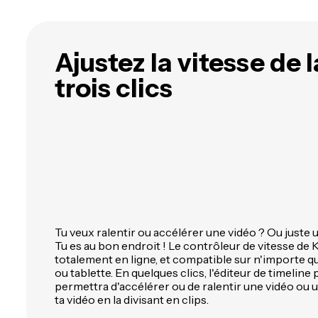
n'importe quel sujet avec l'IA
l
plus de 40 langues
t
Ajustez la vitesse de 
trois clics
Tu veux ralentir ou accélérer une vidéo ? Ou juste 
Tu es au bon endroit ! Le contrôleur de vitesse de 
totalement en ligne, et compatible sur n'importe q
ou tablette. En quelques clics, l'éditeur de timelin
permettra d'accélérer ou de ralentir une vidéo ou 
ta vidéo en la divisant en clips.