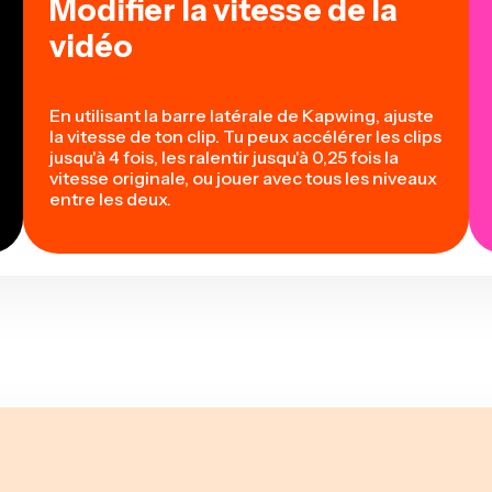
Modifier la vitesse de la
vidéo
En utilisant la barre latérale de Kapwing, ajuste
la vitesse de ton clip. Tu peux accélérer les clips
jusqu'à 4 fois, les ralentir jusqu'à 0,25 fois la
vitesse originale, ou jouer avec tous les niveaux
entre les deux.