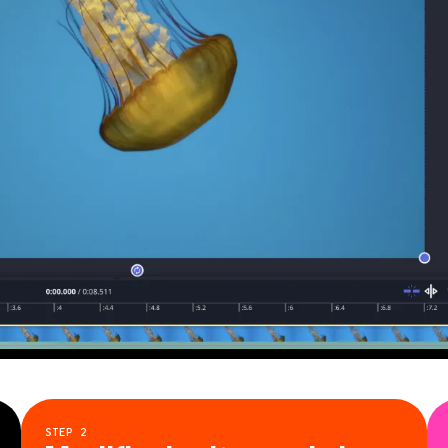
STEP
2