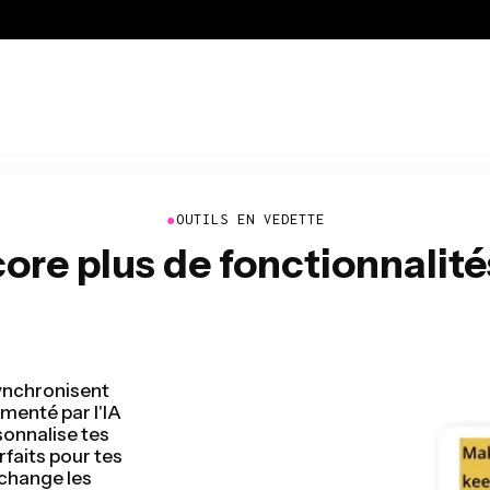
●
OUTILS EN VEDETTE
re plus de fonctionnalit
ge vidéo en
déo en quelques
de montage et