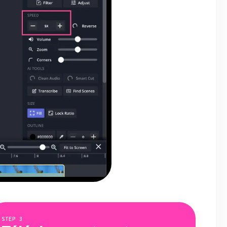
STEP
3