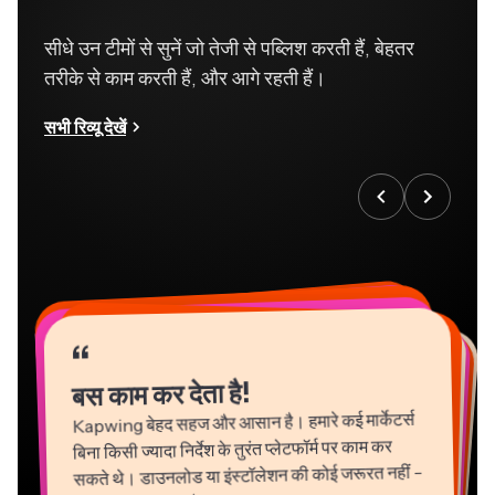
सीधे उन टीमों से सुनें जो तेजी से पब्लिश करती हैं, बेहतर
तरीके से काम करती हैं, और आगे रहती हैं।
सभी रिव्यू देखें
“
“
“
“
“
“
“
“
“
“
“
बस काम कर देता है!
Kapwing बेहद सहज और आसान है। हमारे कई मार्केटर्स
बिना किसी ज्यादा निर्देश के तुरंत प्लेटफॉर्म पर काम कर
सकते थे। डाउनलोड या इंस्टॉलेशन की कोई जरूरत नहीं -