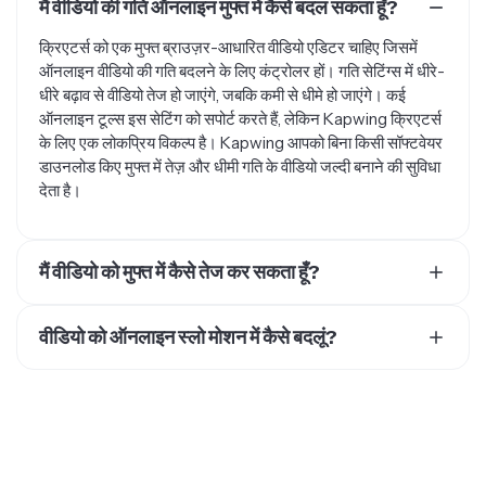
मैं वीडियो की गति ऑनलाइन मुफ्त में कैसे बदल सकता हूँ?
क्रिएटर्स को एक मुफ्त ब्राउज़र-आधारित वीडियो एडिटर चाहिए जिसमें
ऑनलाइन वीडियो की गति बदलने के लिए कंट्रोलर हों। गति सेटिंग्स में धीरे-
धीरे बढ़ाव से वीडियो तेज हो जाएंगे, जबकि कमी से धीमे हो जाएंगे। कई
ऑनलाइन टूल्स इस सेटिंग को सपोर्ट करते हैं, लेकिन Kapwing क्रिएटर्स
के लिए एक लोकप्रिय विकल्प है। Kapwing आपको बिना किसी सॉफ्टवेयर
डाउनलोड किए मुफ्त में तेज़ और धीमी गति के वीडियो जल्दी बनाने की सुविधा
देता है।
मैं वीडियो को मुफ्त में कैसे तेज कर सकता हूँ?
वीडियो को मुफ्त में तेज करने के लिए, क्रिएटर्स एक मुफ्त वीडियो एडिटर में
वीडियो कंटेनर फॉर्मेट अपलोड करते हैं, फिर स्पीड कंट्रोलर बढ़ाते हैं। स्पीड
वीडियो को ऑनलाइन स्लो मोशन में कैसे बदलूं?
कंट्रोलर क्रिएटर्स को आउटपुट पर नियंत्रण देते हैं। जितना अधिक स्पीड
क्रिएटर्स वीडियो को ब्राउज़र-आधारित एडिटर में अपलोड करके आसानी से
मल्टीप्लायर, उतना ही वीडियो की अवधि तेज, टाइमलैप्स वीडियो के लिए
धीमा कर देते हैं। अपलोड किए गए वीडियो के साथ, वे प्लेबैक स्पीड को कम
बिल्कुल सही। Kapwing एक विश्वसनीय टूल है जो क्रिएटर्स को मुफ्त में
करने के लिए गति नियंत्रकों को एडजस्ट कर देते हैं। इसका मतलब है एक
वीडियो को आसानी से तेज करने में मदद करता है। बस एक वीडियो अपलोड
ऐसा वीडियो जो बहुत धीरे-धीरे चलता है। धीमी गति के वीडियो अक्सर सोशल
करें, स्पीड चुनें, और अपना वीडियो तेज होते देखें।
मीडिया और विज्ञापनों में आकर्षक कंटेंट बनाने में काम आते हैं।