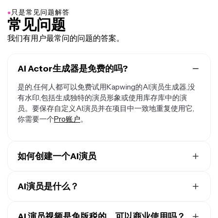
●
只是常见问题解答
常见问题
我们有用户最常问的问题的答案。
AI Actor生成器是免费的吗?
是的,任何人都可以免费试用Kapwing的AI演员生成器,没
有水印,包括生成独特的演员形象或使用库存库中的演
员。要保存自定义AI演员并在项目中一致地重复使用它,
你需要一个
Pro账户
。
如何创建一个AI演员
要创建和使用AI演员，请
与Kapwing AI开始新的聊天
。
输入一个描述你想创建的演员的提示词，包括面部特征、
AI演员是什么？
身体类型、性别和种族。用额外的提示词进行自定义，然
AI演员是一个用人工智能数字生成的人类角色，可以在视
后下载你生成的演员头像。在提示框中点击@图标，然后
频中看起来和表现得像真人一样。他们可以说话、展现表
AI 演员视频是免版税的，可以商业使用吗？
点击"添加角色"。给你的AI演员起个名字和描述，然后点