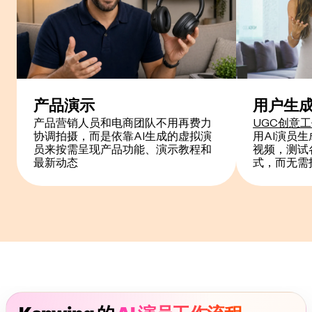
产品演示
用户生
产品营销人员和电商团队不用再费力
UGC创意
协调拍摄，而是依靠AI生成的虚拟演
用AI演员
员来按需呈现产品功能、演示教程和
视频，测试
最新动态
式，而无需