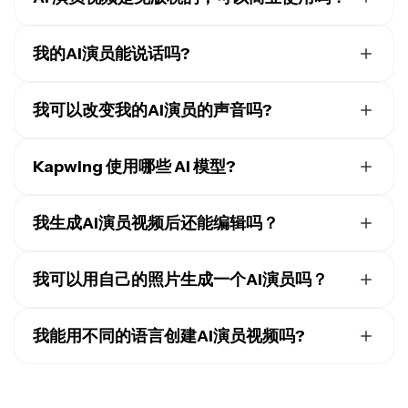
情，并且外观、声音和语言都可以自定义。
击上传你生成的图像。
是的,你有权在任何地方使用你用AI演员创建的图像和视
AI演员被用于电影、广告和
UGC风格内容
中，可以快速
频,包括商业用途。
一旦你把AI演员保存为品牌角色，你就可以通过输入"@
我的AI演员能说话吗?
且经济高效地制作视频。创意工作者可以不用和真人一起
名字"把他们标记到任何生成中。
可以的，你可以让 Kapwing AI 让你的演员自然地说话。
拍摄，而是编写场景脚本并按需生成表演。
从我们由 ElevenLabs 驱动的 AI 语音库中为你的角色选
我可以改变我的AI演员的声音吗?
择一个声音，或者上传录音来创建一个声音克隆。然后输
没错，你可以从我们的音库中选择，或者
通过上传语音录
入一个提示词，比如"创建一个视频，@emily 说'欢迎来到
音来创建 AI 语音克隆
。
Kapwing 使用哪些 AI 模型?
我的频道！'"Kapwing AI 会自动将你的 AI 演员的嘴唇动
作与语音同步。
Kapwing 采用了业界领先的 AI 模型
来进行每一次生成。
Kapwing AI 集成了 Veo、Seedance 和 Kling，所以你可
我生成AI演员视频后还能编辑吗？
以用同一个演员创建多场景视频。你还可以用像
GPT
可以的。生成视频后，你可以在 Kapwing Studio 中编辑
Image
或 Google Nano Banana 这样的 AI 图像模型设计
它，添加字幕、贴纸、logo、叠加层、B-roll 素材、标题
我可以用自己的照片生成一个AI演员吗？
你自己的开始帧，然后把它变成逼真的视频。
和针对不同平台的尺寸调整。
可以的。Kapwing 让你上传自己的照片来创建一个
AI 分
身
，然后在生成的视频中使用这个 AI 演员。
我能用不同的语言创建AI演员视频吗?
是的。Kapwing支持40多种语言的AI演员视频，具有逼
真的声音、唇形同步和字幕，让你更容易为不同的受众本