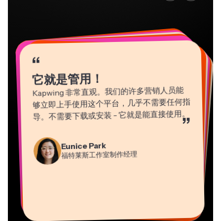
“
“
“
“
“
“
“
“
“
“
“
它就是管用！
Kapwing 非常直观。我们的许多营销人员能
够立即上手使用这个平台，几乎不需要任何指
导。不需要下载或安装 - 它就是能直接使用。
”
Martin James
Gracie Peng
Panos Papagapiou
Natasha Ball
Eunice Park
视频编辑器
内容总监
埃帕斯隆合伙人
Heidi Rae
福特莱斯工作室制作经理
顾问
Dina Segovia
Kerry-lee Farla
教育
Vannesia Darby
虚拟自由职业者
视频创作者
Grant Taleck
Kapwing 公司的首席执行官（Nashville 分
Mitch Rawlings
Kapwing 联合创始人，
部）
信息服务自由职业者
AuthentIQMarketing.com