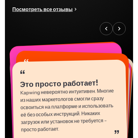
Посмотреть все отзывы
“
“
“
“
“
“
“
“
“
“
“
Это просто работает!
Kapwing невероятно интуитивен. Многие
из наших маркетологов смогли сразу
освоиться на платформе и использовать
её без особых инструкций. Никаких
загрузок или установок не требуется -
просто работает.
”