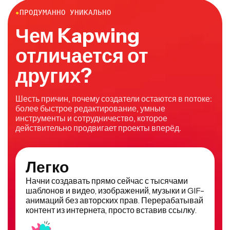
●
ПРОДУМАННО УНИКАЛЬНО
Чем Kapwing
отличается от
других?
Шесть причин, почему создатели остаются в потоке:
более быстрое редактирование, умные
инструменты и сотрудничество, которое
действительно продвигает проекты вперёд.
Легко
Начни создавать прямо сейчас с тысячами
шаблонов и видео, изображений, музыки и GIF-
анимаций без авторских прав. Перерабатывай
контент из интернета, просто вставив ссылку.