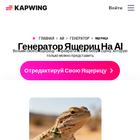
Войти
●
ГЛАВНАЯ
АИ
ГЕНЕРАТОР
ЯЩЕРИЦА
Генератор Ящериц На AI
Возьми своего ящерицу — превратите её в любую сцену, которую
только можно представить
Отредактируй Свою Ящерицу